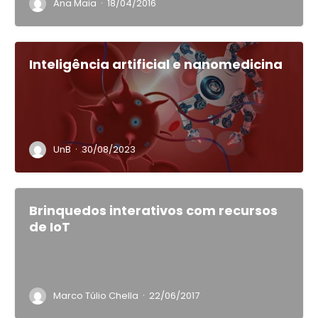
·
Ana Maia
18/04/2016
Inteligência artificial e nanomedicina
·
UnB
30/08/2023
Brinquedos interativos com recursos
de IoT
·
Marco Túlio Chella
22/06/2017