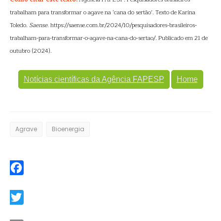
trabalham para transformar o agave na ‘cana do sertão’. Texto de Karina
Toledo.
Saense
. https://saense.com.br/2024/10/pesquisadores-brasileiros-
trabalham-para-transformar-o-agave-na-cana-do-sertao/. Publicado em 21 de
outubro (2024).
Notícias científicas da Agência FAPESP
Home
Agrave
Bioenergia
Facebook
Twitter