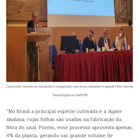
Carazzolle: mesmo no semiárido a competição com ervas daninhas é grande (
foto: Karina
Toledo/Agência FAPESP
)
“No Brasil a principal espécie cultivada é a
Agave
sisalana
, cujas folhas são usadas na fabricação da
fibra do sisal. Porém, esse processo aproveita apenas
4% da planta, gerando um grande volume de