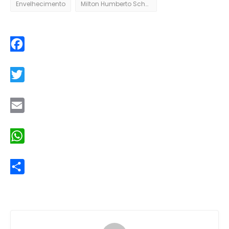
Envelhecimento
Milton Humberto Schanes dos Santos
Facebook
Twitter
Email
WhatsApp
Share