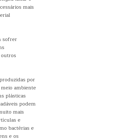
essários mais
erial
 sofrer
ns
 outros
 produzidas por
o meio ambiente
ns plásticas
radáveis podem
muito mais
tículas e
mo bactérias e
ens e os