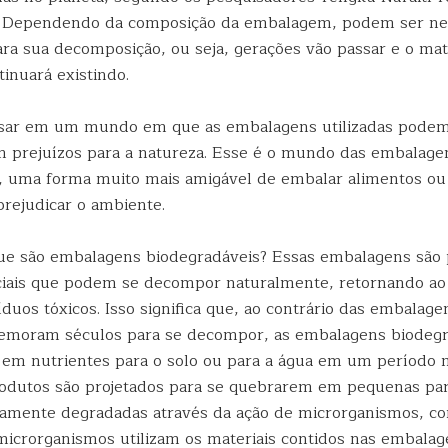
 Dependendo da composição da embalagem, podem ser nec
ra sua decomposição, ou seja, gerações vão passar e o mat
inuará existindo.
nsar em um mundo em que as embalagens utilizadas podem
 prejuízos para a natureza. Esse é o mundo das embalage
, uma forma muito mais amigável de embalar alimentos ou
rejudicar o ambiente.
que são embalagens biodegradáveis? Essas embalagens são
ciais que podem se decompor naturalmente, retornando a
duos tóxicos. Isso significa que, ao contrário das embalage
emoram séculos para se decompor, as embalagens biodeg
 em nutrientes para o solo ou para a água em um período 
rodutos são projetados para se quebrarem em pequenas par
mente degradadas através da ação de microrganismos, co
microrganismos utilizam os materiais contidos nas embalag