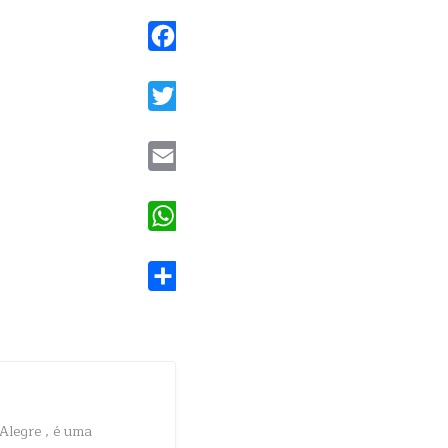
Facebook
Twitter
Email
WhatsApp
Share
Alegre , é uma