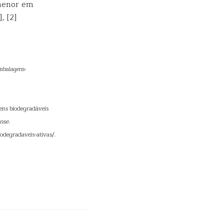
 menor em
, [2]
embalagens-
ens biodegradáveis
nse
.
odegradaveis-ativas/.