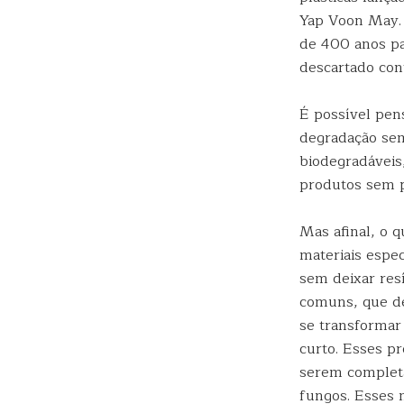
Yap Voon May.
de 400 anos pa
descartado cont
É possível pe
degradação sem
biodegradáveis
produtos sem p
Mas afinal, o 
materiais espe
sem deixar resí
comuns, que d
se transformar
curto. Esses p
serem completa
fungos. Esses 