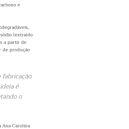
carbono e
odegradáveis,
 sódio (extraído
s a partir de
or de produção
 fabricação
ideia é
etando o
 Ana Carolina