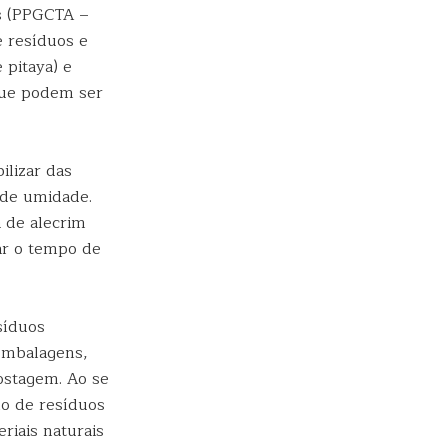
s (PPGCTA –
e resíduos e
 pitaya) e
que podem ser
ilizar das
 de umidade.
a de alecrim
ar o tempo de
síduos
 embalagens,
ostagem. Ao se
o de resíduos
riais naturais