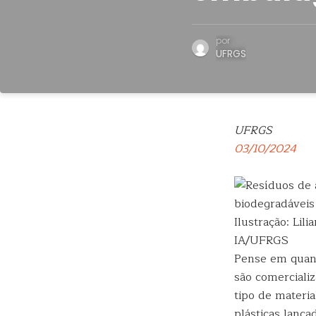
por
UFRGS
UFRGS
03/10/2024
Ilustração: Lil
IA/UFRGS
Pense em quant
são comerciali
tipo de materi
plásticas lanç