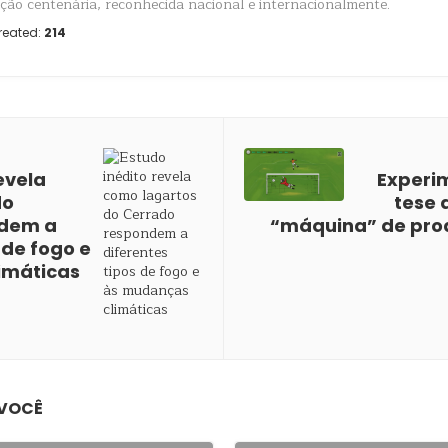
uição centenária, reconhecida nacional e internacionalmente.
reated:
214
evela
Experi
do
tese 
ndem a
“máquina” de prod
 de fogo e
imáticas
 VOCÊ