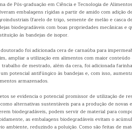
ma de Pós-graduação em Ciência e Tecnologia de Alimento
lveram embalagens rígidas a partir de amido com adição d
oindustriais (farelo de trigo, semente de melão e casca de
ejas biodegradáveis com boas propriedades mecânicas e 
ituição às bandejas de isopor.
 doutorado foi adicionada cera de carnaúba para impermeab
sim, ampliar a utilização em alimentos com maior conteúdo
 trabalho de mestrado, além da cera, foi adicionada farinh
um potencial antifúngico às bandejas e, com isso, aument
alimentos armazenados.
tos se evidencia o potencial promissor de utilização de re
s como alternativas sustentáveis para a produção de novas
erem biodegradáveis, podem servir de material para comp
idamente, as embalagens biodegradáveis evitam o acúmul
io ambiente, reduzindo a poluição. Como são feitas de mate