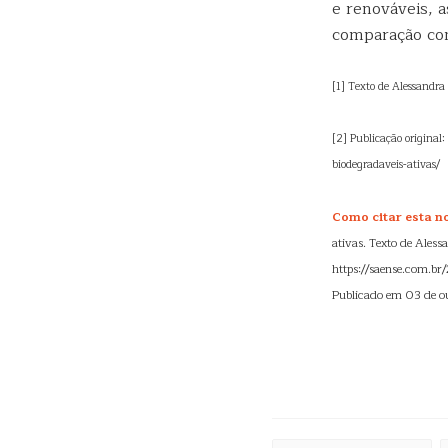
e renováveis,
comparação com 
[1] Texto de Alessandra
[2] Publicação original
biodegradaveis-ativas/
Como citar esta no
ativas. Texto de Aless
https://saense.com.br
Publicado em 03 de o