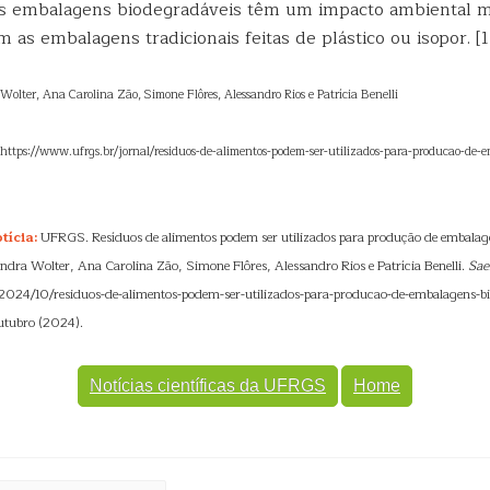
 as embalagens biodegradáveis têm um impacto ambiental
as embalagens tradicionais feitas de plástico ou isopor. [1]
 Wolter, Ana Carolina Zão, Simone Flôres, Alessandro Rios e Patrícia Benelli
: https://www.ufrgs.br/jornal/residuos-de-alimentos-podem-ser-utilizados-para-producao-de-
tícia:
UFRGS. Resíduos de alimentos podem ser utilizados para produção de embalag
andra Wolter, Ana Carolina Zão, Simone Flôres, Alessandro Rios e Patrícia Benelli.
Sae
/2024/10/residuos-de-alimentos-podem-ser-utilizados-para-producao-de-embalagens-bi
utubro (2024).
Notícias científicas da UFRGS
Home