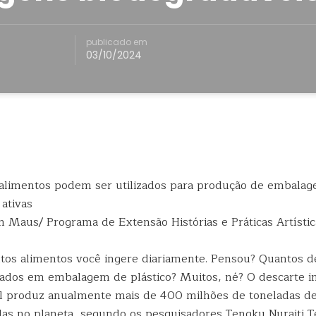
publicado em
03/10/2024
ian Maus/ Programa de Extensão Histórias e Práticas Artísti
os alimentos você ingere diariamente. Pensou? Quantos d
zados em embalagem de plástico? Muitos, né? O descarte i
al produz anualmente mais de 400 milhões de toneladas d
adas no planeta, segundo os pesquisadores Tengku Nuraiti T