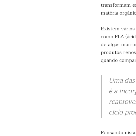
transformam em
matéria orgâni
Existem vários
como PLA (ácido
de algas marron
produtos renov
quando compara
Uma das 
é a incor
reaprove
ciclo pro
Pensando nisso