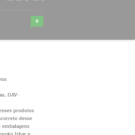
0
cas, DAV-
esses produtos
ncorreto desse
e embalagens
engku Izhar e