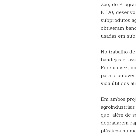
Zão, do Progra
ICTA), desenvo
subprodutos agr
obtiveram band
usadas em subst
No trabalho de
bandejas e, as
Por sua vez, no
para promover 
vida útil dos 
Em ambos proje
agroindustriai
que, além de s
degradarem rap
plásticos no me