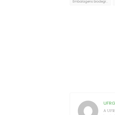
Embalagens biodegradáveis
UFR
A UFRG