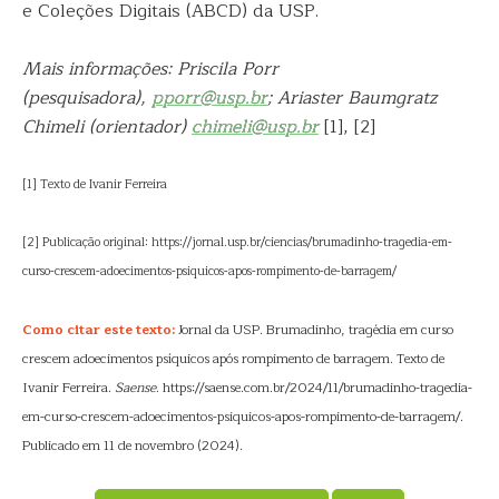
e Coleções Digitais (ABCD) da USP.
Mais informações: Priscila Porr
(pesquisadora),
pporr@usp.br
; Ariaster Baumgratz
Chimeli (orientador)
chimeli@usp.br
[1], [2]
[1] Texto de Ivanir Ferreira
[2] Publicação original: https://jornal.usp.br/ciencias/brumadinho-tragedia-em-
curso-crescem-adoecimentos-psiquicos-apos-rompimento-de-barragem/
Como citar este texto:
Jornal da USP. Brumadinho, tragédia em curso
crescem adoecimentos psíquicos após rompimento de barragem. Texto de
Ivanir Ferreira.
Saense
. https://saense.com.br/2024/11/brumadinho-tragedia-
em-curso-crescem-adoecimentos-psiquicos-apos-rompimento-de-barragem/.
Publicado em 11 de novembro (2024).