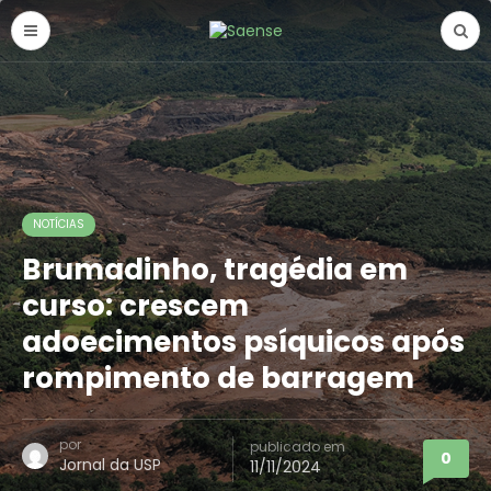
NOTÍCIAS
Brumadinho, tragédia em
curso: crescem
adoecimentos psíquicos após
rompimento de barragem
por
publicado em
0
Jornal da USP
11/11/2024