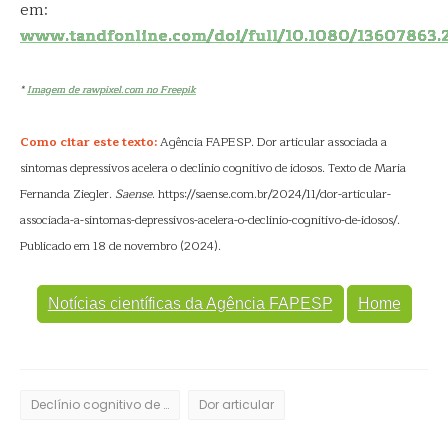
em:
www.tandfonline.com/doi/full/10.1080/13607863.
*
Imagem de rawpixel.com no Freepik
Como citar este texto:
Agência FAPESP. Dor articular associada a
sintomas depressivos acelera o declínio cognitivo de idosos. Texto de Maria
Fernanda Ziegler.
Saense
. https://saense.com.br/2024/11/dor-articular-
associada-a-sintomas-depressivos-acelera-o-declinio-cognitivo-de-idosos/.
Publicado em 18 de novembro (2024).
Notícias científicas da Agência FAPESP
Home
Declínio cognitivo de idosos
Dor articular