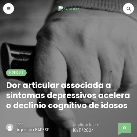
NOTÍCIAS
Dor articular associada a
sintomas depressivos acelera
o declínio cognitivo de idosos
por
publicado em
0
Agência FAPESP
18/11/2024