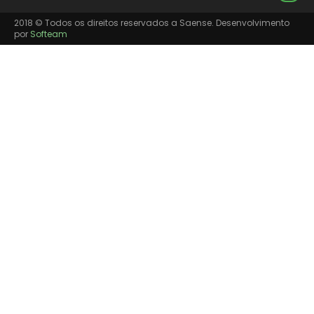
2018 © Todos os direitos reservados a Saense. Desenvolvimento
por
Softeam