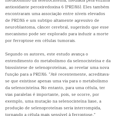
metabolismo da selenocisteína, mediada pela enzima
antioxidante peroxiredoxina 6 (PRDX6). Eles também
encontraram uma associação entre níveis elevados
de PRDX6 e um subtipo altamente agressivo de
neuroblastoma, câncer cerebral, sugerindo que esse
mecanismo pode ser explorado para induzir a morte
por ferroptose em células tumorais.
Segundo os autores, este estudo avança o
entendimento do metabolismo da selenocisteína e da
biossíntese de selenoproteínas, ao revelar uma nova
função para a PRDX6. “Até recentemente, acreditava-
se que existisse apenas uma via para o metabolismo
da selenocisteína. No entanto, para uma célula, ter
vias paralelas é importante, pois, se ocorre, por
exemplo, uma mutação na selenocisteína liase, a
produção de selenoproteínas seria interrompida,
tornando a célula mais sensível à ferroptose,”