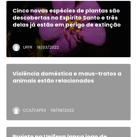
Cinco novas espécies de plantas são
descobertas no Espírito Santo e três
delas já estão em perigo de extinção
·
UFPR
18/03/2022
Violência doméstica e maus-tratos a
animais estão relacionados
·
CCS/CAPES
08/08/2022
Projeto na Unifesp lança jogo de