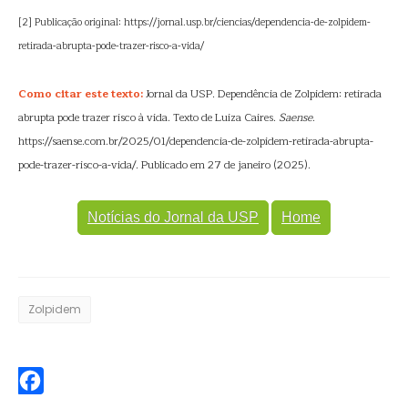
[2] Publicação original: https://jornal.usp.br/ciencias/dependencia-de-zolpidem-
retirada-abrupta-pode-trazer-risco-a-vida/
Como citar este texto:
Jornal da USP. Dependência de Zolpidem: retirada
abrupta pode trazer risco à vida. Texto de Luiza Caires.
Saense
.
https://saense.com.br/2025/01/dependencia-de-zolpidem-retirada-abrupta-
pode-trazer-risco-a-vida/. Publicado em 27 de janeiro (2025).
Notícias do Jornal da USP
Home
Zolpidem
Facebook