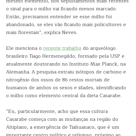
mesmo elemento), nos sepultamentos mais recentes
o sinal para o milho vai ficando menos marcado.
Então, precisamos entender se esse milho foi
abandonado, se eles vão ficando mais policultores e
mais florestais”, explica Neves.
Ele menciona o
recente trabalho
do arqueólogo
brasileiro Tiago Hermenegildo, formado pela USP e
atualmente doutorando no Instituto Max Planck, na
Alemanha. A pesquisa extraiu isótopos de carbono e
nitrogênio dos ossos de 86 restos mortais de
humanos de ambos os sexos e idades, identificando
o milho como elemento central da dieta Casarabe.
“Eu, particularmente, acho que essa cultura
Casarabe começa com as mudanças na região do
Altiplano, a emergência de Tiahuanaco, que é um
importante centro político e religioso, próximo ao