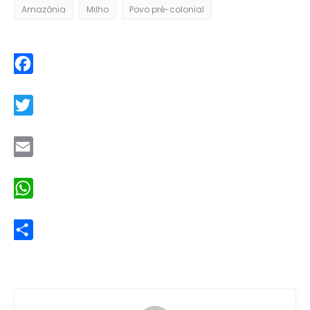
Amazônia
Milho
Povo pré-colonial
Facebook
Twitter
Email
WhatsApp
Share