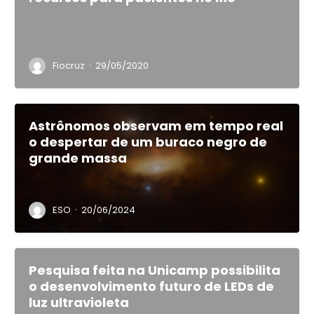
·
Fiocruz
29/05/2020
Astrônomos observam em tempo real
o despertar de um buraco negro de
grande massa
·
ESO
20/06/2024
Pesquisa feita na Unicamp possibilita
o desenvolvimento futuro de LEDs de
luz ultravioleta