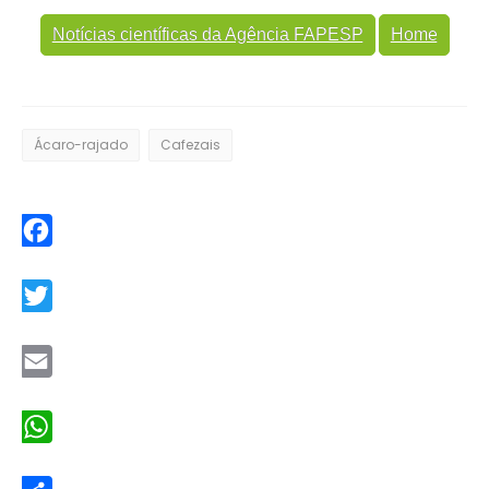
Notícias científicas da Agência FAPESP
Home
Ácaro-rajado
Cafezais
Facebook
Twitter
Email
WhatsApp