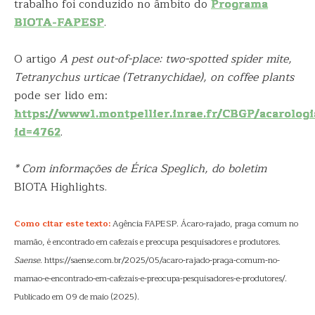
trabalho foi conduzido no âmbito do
Programa
BIOTA-FAPESP
.
O artigo
A pest out-of-place: two-spotted spider mite,
Tetranychus urticae (Tetranychidae), on coffee plants
pode ser lido em:
https://www1.montpellier.inrae.fr/CBGP/acarologi
id=4762
.
* Com informações de Érica Speglich, do boletim
BIOTA Highlights.
Como citar este texto:
Agência FAPESP. Ácaro-rajado, praga comum no
mamão, é encontrado em cafezais e preocupa pesquisadores e produtores.
Saense
. https://saense.com.br/2025/05/acaro-rajado-praga-comum-no-
mamao-e-encontrado-em-cafezais-e-preocupa-pesquisadores-e-produtores/.
Publicado em 09 de maio (2025).