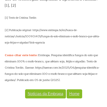
[1], [2]
[1] Texto de Cristina Tordin
[2] Publicação original: https://www.embrapa.br/en/busca-de-
noticias/-/noticia/100901405/fungos-do-solo-eliminam-o-mofo-branco-que-afeta-
soja-feijao-e-algodao?link=agencia
Como citar este texto:
Embrapa. Pesquisa identifica fungos do solo que
eliminam 100% o mofo-branco, que afetam soja, feijão e algodão. Texto de
Cristina Tordin.
Saense
. https://saense.com.br/2025/06/pesquisa-identifica-
fungos-do-solo-que-eliminam-100-o-mofo-branco-que-afetam-soja-feijao-e-
algodao/. Publicado em 05 de junho (2025).
Notícias da Embrapa
Home