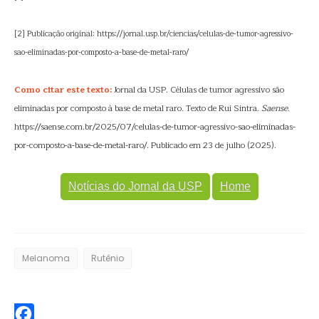
[2] Publicação original: https://jornal.usp.br/ciencias/celulas-de-tumor-agressivo-
sao-eliminadas-por-composto-a-base-de-metal-raro/
Como citar este texto:
Jornal da USP. Células de tumor agressivo são
eliminadas por composto à base de metal raro. Texto de Rui Sintra.
Saense
.
https://saense.com.br/2025/07/celulas-de-tumor-agressivo-sao-eliminadas-
por-composto-a-base-de-metal-raro/. Publicado em 23 de julho (2025).
Notícias do Jornal da USP
Home
Melanoma
Rutênio