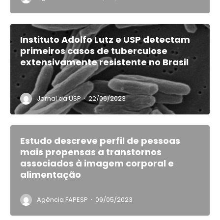
Instituto Adolfo Lutz e USP detectam
primeiros casos de tuberculose
extensivamente resistente no Brasil
·
Jornal da USP
22/06/2023
Estudo descreve perfil de pessoas
mais propensas a transtornos
associados à imagem corporal e
alimentação
·
Agência FAPESP
09/05/2023