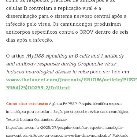
como as respostas precoces de anticorpos e as
células B controlam a replicação viral e a
disseminação para o sistema nervoso central após a
infecção pelo vírus. Os camundongos produziram
anticorpos específicos contra o OROV dentro de seis
dias após a infecção.
O artigo
MyD88 signalling in B cells and 1 antibody
and antibody responses during Oropouche virus-
induced neurological disease in mice
pode ser lido em
www.thelancet.com/journals/EBIOM/article/PIIS2
3964(25)00259-2/fulltext
.
Como citar este texto:
Agência FAPESP. Pesquisa identifica resposta
imunológica para controlar infecção por oropouche e evitar dano neurológico.
Texto de Luciana Constantino.
Saense
.
https://saense.com.br/2025/07/pesquisa-identifica-resposta-imunologica-
para-controlar-infeccao-por-oropouche-e-evitar-dano-neurologico/. Publicado