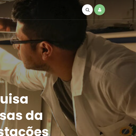
quisa
esas da
stações