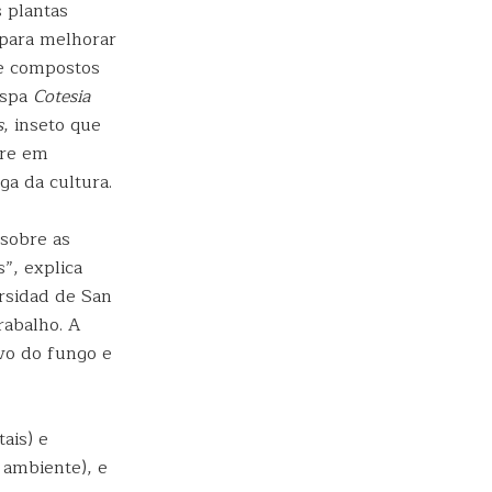
s plantas
 para melhorar
de compostos
vespa
Cotesia
s
, inseto que
rre em
ga da cultura.
sobre as
”, explica
rsidad de San
rabalho. A
vo do fungo e
ais) e
 ambiente), e