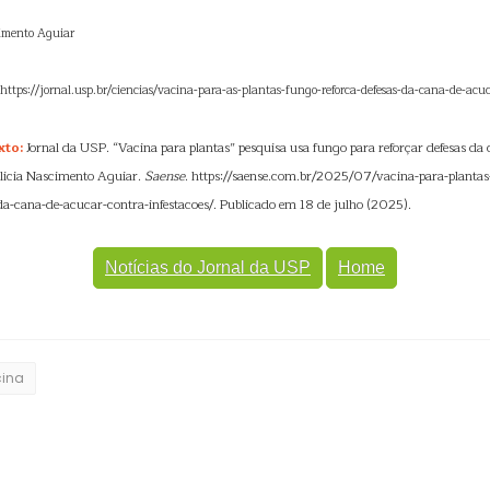
cimento Aguiar
: https://jornal.usp.br/ciencias/vacina-para-as-plantas-fungo-reforca-defesas-da-cana-de-acuc
xto:
Jornal da USP. “Vacina para plantas” pesquisa usa fungo para reforçar defesas da
 Alicia Nascimento Aguiar.
Saense
. https://saense.com.br/2025/07/vacina-para-plantas
-da-cana-de-acucar-contra-infestacoes/. Publicado em 18 de julho (2025).
Notícias do Jornal da USP
Home
ina