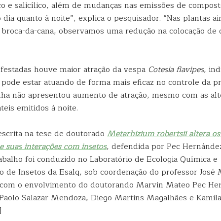
co e salicílico, além de mudanças nas emissões de composto
 dia quanto à noite”, explica o pesquisador. “Nas plantas a
a broca-da-cana, observamos uma redução na colocação de 
nfestadas houve maior atração da vespa
Cotesia flavipes
, in
 pode estar atuando de forma mais eficaz no controle da pr
inha não apresentou aumento de atração, mesmo com as alt
eis emitidos à noite.
escrita na tese de doutorado
Metarhizium robertsii
altera os
e suas interações com insetos
, defendida por Pec Hernánde
rabalho foi conduzido no Laboratório de Ecologia Química e
de Insetos da Esalq, sob coordenação do professor José 
 com o envolvimento do doutorando Marvin Mateo Pec He
Paolo Salazar Mendoza, Diego Martins Magalhães e Kamila
]