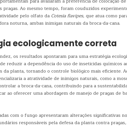
portamentais para avaliaram a preferência de colocação de
as pragas. Ao mesmo tempo, foram couduzidos experiment
ratividade pelo olfato da
Cotesia flavipes
, que atua como para
dora noturna, ambas inimigas naturais da broca-da-cana.
gia ecologicamente correta
ndez, os resultados apontaram para uma estratégia ecolo
ode reduzir a dependência do uso de inseticidas químicos a
s da planta, tornando o controle biológico mais eficiente.
ncializaria a atratividade de inimigos naturais, como a mo
controlar a broca-da-cana, contribuindo para a sustentabilid
car ao oferecer uma abordagem de manejo de pragas de ba
adas com o fungo apresentaram alterações significativas no
ndários responsáveis pela defesa da planta contra pragas