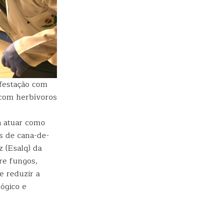
nfestação com
 com herbívoros
a atuar como
s de cana-de-
z (Esalq) da
re fungos,
e reduzir a
lógico e