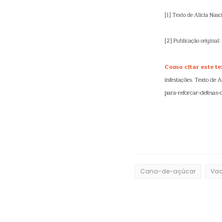
[1] Texto de Alicia Nas
[2] Publicação original
Como citar este te
infestações. Texto de
para-reforcar-defesas
Cana-de-açúcar
Vac