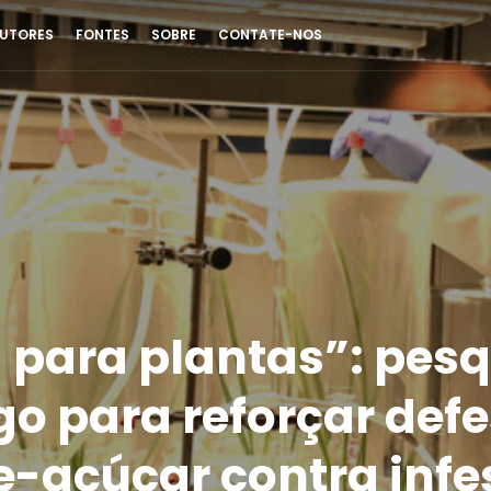
UTORES
FONTES
SOBRE
CONTATE-NOS
 para plantas”: pes
go para reforçar def
-açúcar contra infe