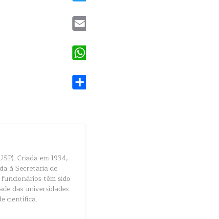
Twitter
Email
WhatsApp
Share
USP). Criada em 1934,
da à Secretaria de
 funcionários têm sido
dade das universidades
e científica.