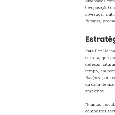
bioensaios com
(ovoposição) d
investigar a at
luteipes
, preda
Estraté
Para Pec Herná
correta, que p
defesas naturai
tempo, ela pote
flavipes
, para 
da cana-de-açú
ambiental.
“Plantas inocul
compostos secu