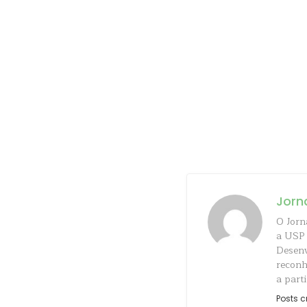
Jorn
O Jorn
a USP 
Desenv
reconh
a parti
Posts c