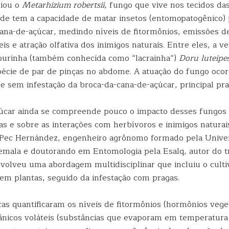
liou o
Metarhizium robertsii
, fungo que vive nos tecidos da
onde tem a capacidade de matar insetos (entomopatogênico)
cana-de-açúcar, medindo níveis de fitormônios, emissões 
eis e atração olfativa dos inimigos naturais. Entre eles, a 
ourinha (também conhecida como “lacrainha”)
Doru luteipe
écie de par de pinças no abdome. A atuação do fungo oco
e sem infestação da broca-da-cana-de-açúcar, principal pra
úcar ainda se compreende pouco o impacto desses fungos 
s e sobre as interações com herbívoros e inimigos naturais
Pec Hernández, engenheiro agrônomo formado pela Unive
emala e doutorando em Entomologia pela Esalq, autor do t
volveu uma abordagem multidisciplinar que incluiu o culti
 em plantas, seguido da infestação com pragas.
as quantificaram os níveis de fitormônios (hormônios veget
nicos voláteis (substâncias que evaporam em temperatura