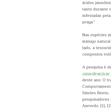
ácidos jasmôni
tanto durante o
infestadas pel
praga.”
Nas espécies i
inimigo natural
lado, a tesour
compostos volát
A pesquisa é d
cana-de-açúcar 
deste ano. O t
Comportamento 
Simões Bento,
pesquisadores 
Azevedo. [1], [2