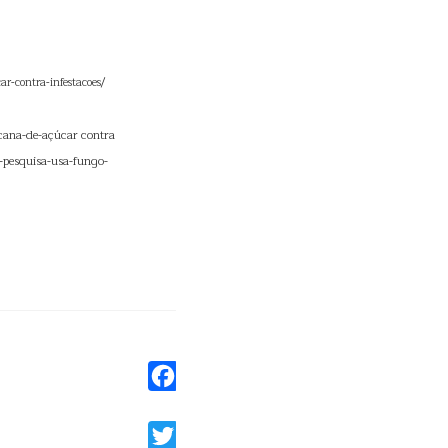
ar-contra-infestacoes/
 cana-de-açúcar contra
-pesquisa-usa-fungo-
Facebook