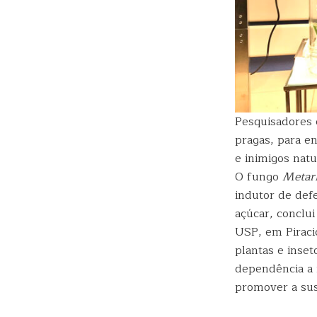
Pesquisadores 
pragas, para e
e inimigos nat
O fungo
Metarh
indutor de def
açúcar, conclui
USP, em Piraci
plantas e inset
dependência a i
promover a sus