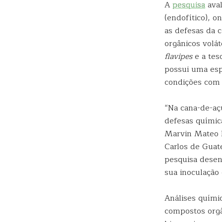
A
pesquisa
ava
(endofítico), 
as defesas da 
orgânicos volát
flavipes
e a tes
possui uma esp
condições com 
“Na cana-de-aç
defesas química
Marvin Mateo 
Carlos de Guat
pesquisa desen
sua inoculação
Análises químic
compostos orgâ