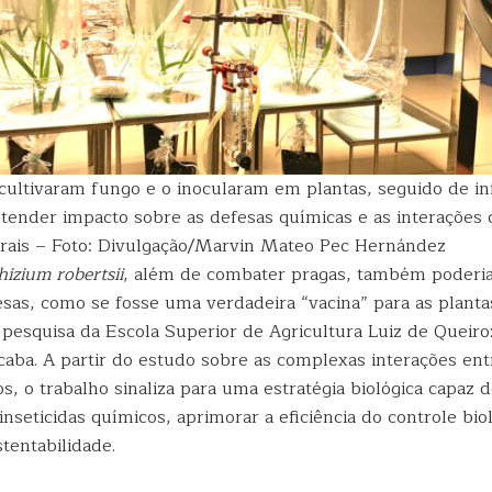
cultivaram fungo e o inocularam em plantas, seguido de i
ntender impacto sobre as defesas químicas e as interações
urais – Foto: Divulgação/Marvin Mateo Pec Hernández
izium robertsii
, além de combater pragas, também poderi
esas, como se fosse uma verdadeira “vacina” para as planta
 pesquisa da Escola Superior de Agricultura Luiz de Queiro
caba. A partir do estudo sobre as complexas interações ent
os, o trabalho sinaliza para uma estratégia biológica capaz d
nseticidas químicos, aprimorar a eficiência do controle bio
tentabilidade.