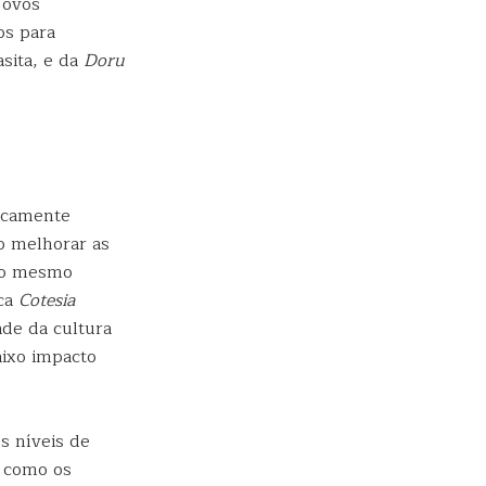
 ovos
os para
sita, e da
Doru
gicamente
o melhorar as
 Ao mesmo
sca
Cotesia
ade da cultura
ixo impacto
s níveis de
, como os