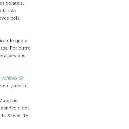
s voláteis,
inda não
ovos pela
dicando que o
aga. Por outro
erações nos
 voláteis da
z em janeiro
Maurício
rnández e dos
 E. Xavier de