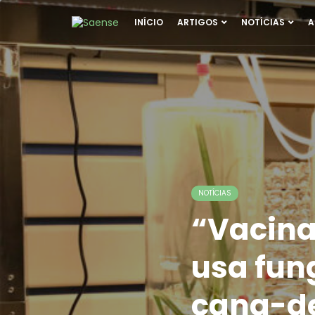
INÍCIO
ARTIGOS
NOTÍCIAS
A
NOTÍCIAS
“Vacina
usa fun
cana-de