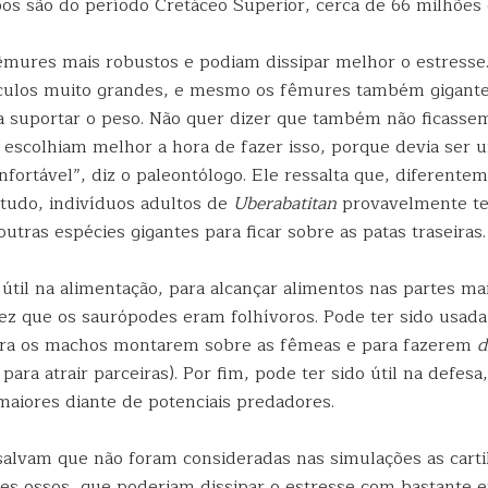
os são do período Cretáceo Superior, cerca de 66 milhões 
êmures mais robustos e podiam dissipar melhor o estresse
ulos muito grandes, e mesmo os fêmures também gigante
ra suportar o peso. Não quer dizer que também não ficasse
escolhiam melhor a hora de fazer isso, porque devia ser 
fortável”, diz o paleontólogo. Ele ressalta que, diferentem
studo, indivíduos adultos de
Uberabatitan
provavelmente t
outras espécies gigantes para ficar sobre as patas traseiras.
 útil na alimentação, para alcançar alimentos nas partes mai
ez que os saurópodes eram folhívoros. Pode ter sido usada
ara os machos montarem sobre as fêmeas e para fazerem
d
para atrair parceiras). Por fim, pode ter sido útil na defes
aiores diante de potenciais predadores.
salvam que não foram consideradas nas simulações as carti
es ossos, que poderiam dissipar o estresse com bastante ef