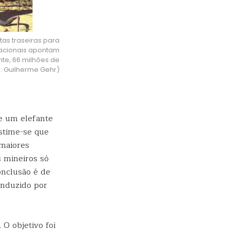
as traseiras para
tacionais apontam
nte, 66 milhões de
o: Guilherme Gehr)
e um elefante
stime-se que
maiores
 mineiros só
nclusão é de
nduzido por
 O objetivo foi