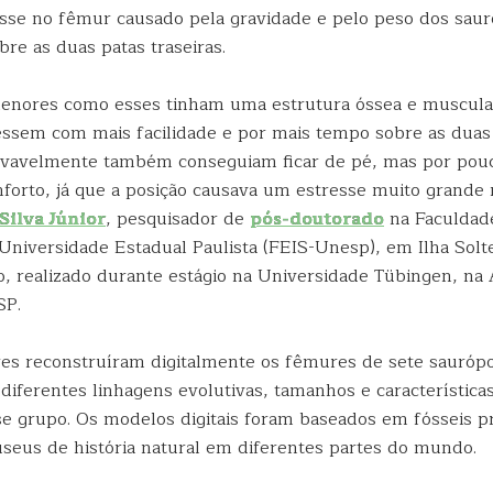
esse no fêmur causado pela gravidade e pelo peso dos sa
re as duas patas traseiras.
enores como esses tinham uma estrutura óssea e muscula
sem com mais facilidade e por mais tempo sobre as duas p
ovavelmente também conseguiam ficar de pé, mas por pou
orto, já que a posição causava um estresse muito grande
 Silva Júnior
, pesquisador de
pós-doutorado
na Faculdad
Universidade Estadual Paulista (FEIS-Unesp), em Ilha Solte
o, realizado durante estágio na Universidade Tübingen, n
SP.
es reconstruíram digitalmente os fêmures de sete sauróp
diferentes linhagens evolutivas, tamanhos e característica
se grupo. Os modelos digitais foram baseados em fósseis 
seus de história natural em diferentes partes do mundo.