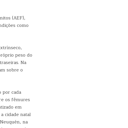
nitos (AEF),
ondições como
xtrínseco,
próprio peso do
raseiras. Na
iam sobre o
o por cada
bre os fêmures
atizado em
a cidade natal
o Neuquén, na