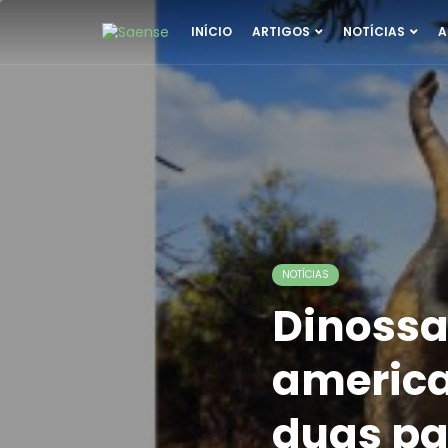
INÍCIO
ARTIGOS
NOTÍCIAS
A
NOTÍCIAS
Dinossa
america
duas pa