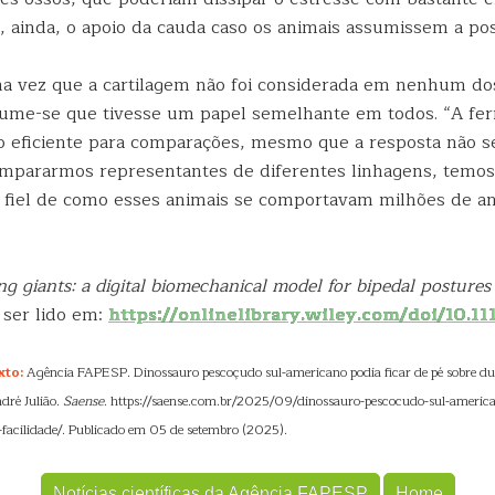
, ainda, o apoio da cauda caso os animais assumissem a posi
a vez que a cartilagem não foi considerada em nenhum do
ume-se que tivesse um papel semelhante em todos. “A fe
 eficiente para comparações, mesmo que a resposta não se
mpararmos representantes de diferentes linhagens, temos
fiel de como esses animais se comportavam milhões de ano
ng giants: a digital biomechanical model for bipedal postures
ser lido em:
https://onlinelibrary.wiley.com/doi/10.11
xto:
Agência FAPESP. Dinossauro pescoçudo sul-americano podia ficar de pé sobre d
ndré Julião.
Saense
. https://saense.com.br/2025/09/dinossauro-pescocudo-sul-america
facilidade/. Publicado em 05 de setembro (2025).
Notícias científicas da Agência FAPESP
Home