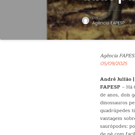
por
Agência FAPESP
Agência FAPES
05/09/2025
André Julião 
FAPESP
– Há 
de anos, dois 
dinossauros p
quadrúpedes t
vantagem sobr
saurópodes: po
de pé com faci