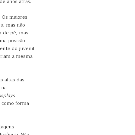
de anos atrás.
. Os maiores
s, mas não
m de pé, mas
uma posição
ente do juvenil
eriam a mesma
s altas das
 na
isplays
a, como forma
lagens
iciência. Não