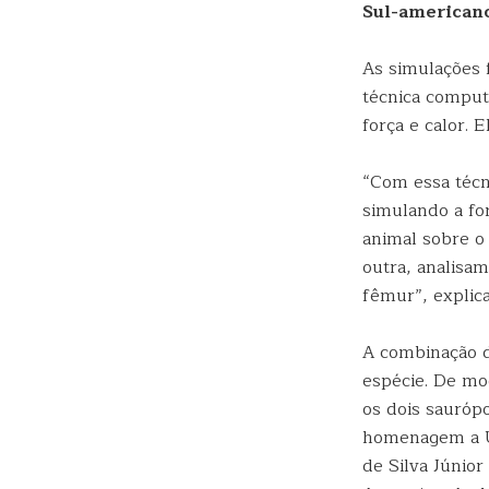
Sul-american
As simulações 
técnica comput
força e calor. 
“Com essa técn
simulando a fo
animal sobre o
outra, analisa
fêmur”, explica
A combinação d
espécie. De mo
os dois sauróp
homenagem a Ub
de Silva Júnior