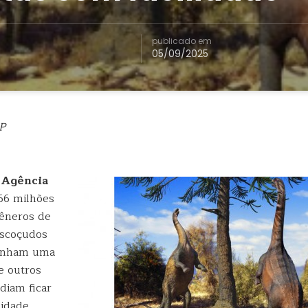
publicado em
05/09/2025
P
| Agência
66 milhões
gêneros de
escoçudos
inham uma
e outros
diam ficar
lidade