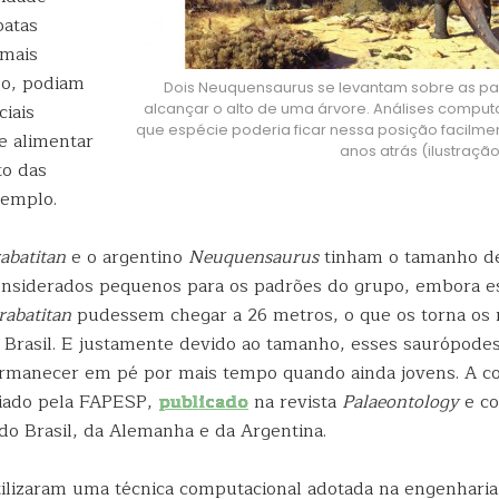
patas
 mais
so, podiam
Dois Neuquensaurus se levantam sobre as pat
ciais
alcançar o alto de uma árvore. Análises compu
que espécie poderia ficar nessa posição facilme
e alimentar
anos atrás (ilustraçã
to das
xemplo.
abatitan
e o argentino
Neuquensaurus
tinham o tamanho d
onsiderados pequenos para os padrões do grupo, embora e
rabatitan
pudessem chegar a 26 metros, o que os torna os 
 Brasil. E justamente devido ao tamanho, esses saurópodes
manecer em pé por mais tempo quando ainda jovens. A co
iado pela FAPESP,
publicado
na revista
Palaeontology
e co
do Brasil, da Alemanha e da Argentina.
tilizaram uma técnica computacional adotada na engenharia.