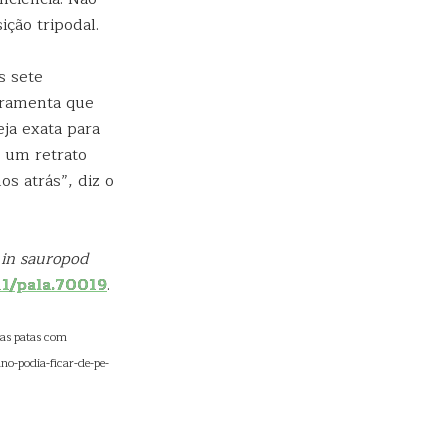
ção tripodal.
s sete
rramenta que
ja exata para
 um retrato
s atrás”, diz o
 in sauropod
11/pala.70019
.
uas patas com
no-podia-ficar-de-pe-