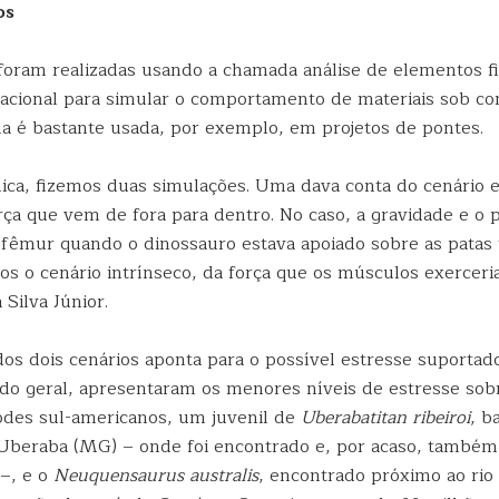
os
foram realizadas usando a chamada análise de elementos fi
acional para simular o comportamento de materiais sob c
Ela é bastante usada, por exemplo, em projetos de pontes.
ica, fizemos duas simulações. Uma dava conta do cenário e
rça que vem de fora para dentro. No caso, a gravidade e o 
 fêmur quando o dinossauro estava apoiado sobre as patas t
mos o cenário intrínseco, da força que os músculos exercer
 Silva Júnior.
os dois cenários aponta para o possível estresse suportad
do geral, apresentaram os menores níveis de estresse so
odes sul-americanos, um juvenil de
Uberabatitan ribeiroi
, b
eraba (MG) – onde foi encontrado e, por acaso, também 
 –, e o
Neuquensaurus australis
, encontrado próximo ao ri