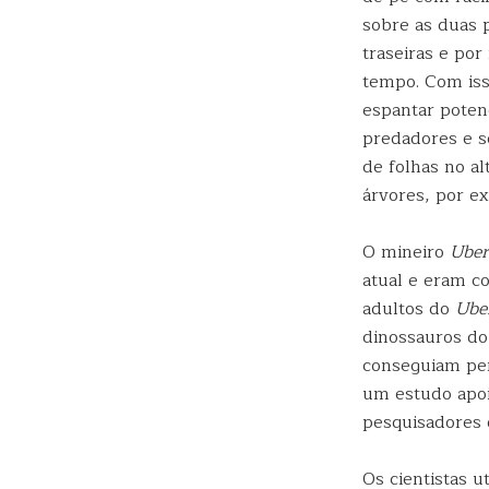
sobre as duas 
traseiras e por
tempo. Com is
espantar poten
predadores e s
de folhas no al
árvores, por e
O mineiro
Uber
atual e eram c
adultos do
Ube
dinossauros do
conseguiam per
um estudo apo
pesquisadores 
Os cientistas u