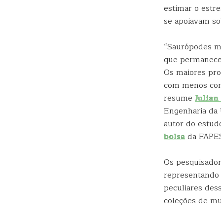
estimar o estr
se apoiavam sob
“Saurópodes m
que permaneces
Os maiores pr
com menos conf
resume
Julian
Engenharia da 
autor do estud
bolsa
da FAPE
Os pesquisador
representando 
peculiares des
coleções de mu