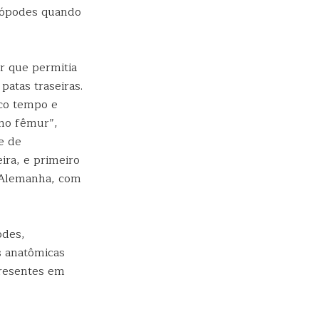
urópodes quando
r que permitia
atas traseiras.
co tempo e
 no fêmur”,
e de
ira, e primeiro
a Alemanha, com
odes,
s anatômicas
presentes em