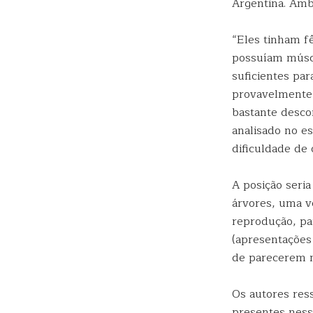
Argentina. Amb
“Eles tinham f
possuíam músc
suficientes pa
provavelmente 
bastante descon
analisado no e
dificuldade de 
A posição seria
árvores, uma v
reprodução, p
(apresentações 
de parecerem m
Os autores res
presentes ness