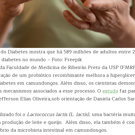
 do Diabetes mostra que há 589 milhões de adultos entre 
diabetes no mundo – Foto: Freepik
da Faculdade de Medicina de Ribeirão Preto da USP (FMR
ração de um probiótico recombinante melhora a hiperglice
diabetes em camundongos. Além disso, os cientistas demon
os mecanismos associados a esse processo. O
estudo
faz pa
fferson Elias Oliveira,sob orientação de Daniela Carlos Sa
ilizado foi o
Lactococcus lactis (L. lactis),
uma bactéria muit
 a produção de leite e queijo. Além disso, ela também é co
líbrio da microbiota intestinal em camundongos.