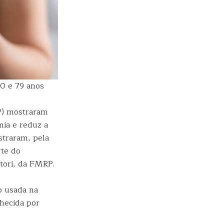
20 e 79 anos
P) mostraram
mia e reduz a
straram, pela
rte do
rtori, da FMRP.
o usada na
nhecida por