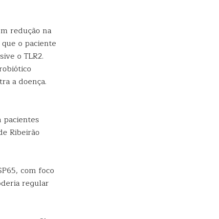
êm redução na
é que o paciente
sive o TLR2.
robiótico
ra a doença.
m pacientes
de Ribeirão
SP65, com foco
oderia regular