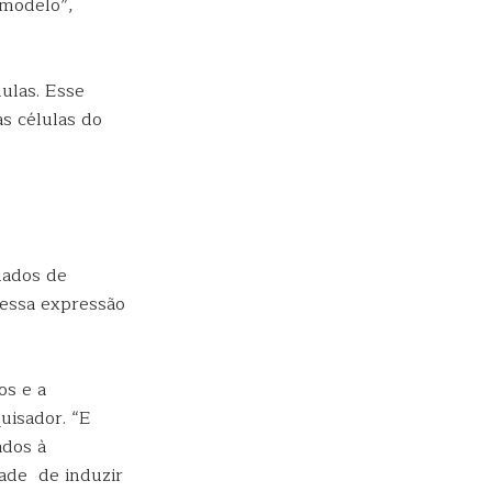
 modelo”,
ulas. Esse
às células do
dados de
 essa expressão
os e a
uisador. “E
ados à
dade de induzir