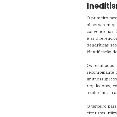
Inediti
O primeiro pass
observarem que
convencionais 
e as diferenci
dendríticas sã
identificação 
Os resultados 
recombinante p
imunossupresso
reguladoras, c
a tolerância a
O terceiro pass
cientistas util