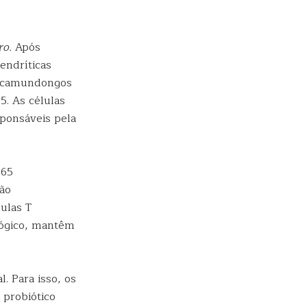
tro.
Após
endríticas
de camundongos
5. As células
sponsáveis pela
P65
ção
ulas T
lógico, mantêm
. Para isso, os
 probiótico