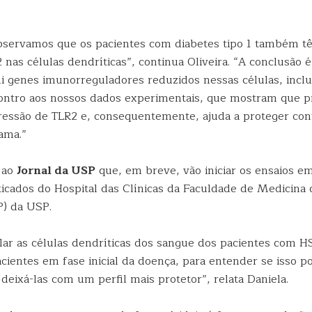
bservamos que os pacientes com diabetes tipo 1 também t
nas células dendríticas”, continua Oliveira. “A conclusão 
ui genes imunorreguladores reduzidos nessas células, inclu
contro aos nossos dados experimentais, que mostram que p
essão de TLR2 e, consequentemente, ajuda a proteger cont
ama.”
 ao
Jornal da USP
que, em breve, vão iniciar os ensaios e
icados do Hospital das Clínicas da Faculdade de Medicina 
) da USP.
ar as células dendríticas dos sangue dos pacientes com H
cientes em fase inicial da doença, para entender se isso p
 deixá-las com um perfil mais protetor”, relata Daniela.