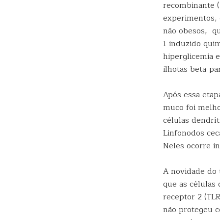
recombinante (
experimentos, 
não obesos, q
1 induzido qui
hiperglicemia e
ilhotas beta-pa
Após essa etapa
muco foi melhor
células dendrí
Linfonodos ceca
Neles ocorre in
A novidade do t
que as células
receptor 2 (TL
não protegeu c