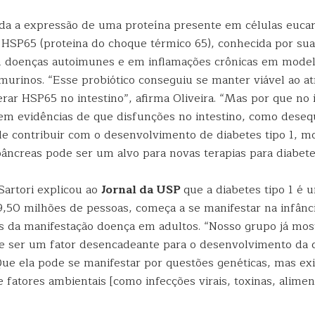
zida a expressão de uma proteína presente em células eucar
 HSP65 (proteina do choque térmico 65), conhecida por sua 
m doenças autoimunes e em inflamações crônicas em mode
murinos. “Esse probiótico conseguiu se manter viável ao at
rar HSP65 no intestino”, afirma Oliveira. “Mas por que no 
tem evidências de que disfunções no intestino, como desequ
de contribuir com o desenvolvimento de diabetes tipo 1, m
pâncreas pode ser um alvo para novas terapias para diabete
Sartori explicou ao
Jornal da USP
que a diabetes tipo 1 é
9,50 milhões de pessoas, começa a se manifestar na infânci
os da manifestação doença em adultos. “Nosso grupo já mos
e ser um fator desencadeante para o desenvolvimento da 
 Que ela pode se manifestar por questões genéticas, mas ex
e fatores ambientais [como infecções virais, toxinas, alimen