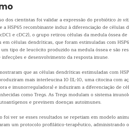
smo
o dos cientistas foi validar a expressão do probiótico
in vi
 a HSP65 recombinante induz à diferenciação de células d
(cDC1 e cDC2), o grupo retirou células da medula óssea 
ou em células dendríticas, que foram estimuladas com HSP6
o um tipo de leucócito produzido na medula óssea e são re
de infecções e desenvolvimento da resposta imune.
mostraram que as células dendríticas estimuladas com HS
roduziram mais interleucina 10 (IL-10, uma citocina com a
ra e imunorreguladora) e induziram a diferenciação de cél
onhecidas como Tregs. As Tregs modulam o sistema imuno
 autoantígenos e previnem doenças autoimunes.
o foi ver se esses resultados se repetiam em modelo animal
izaram um protocolo profilático-terapêutico, administrando o