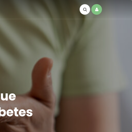
que
abetes