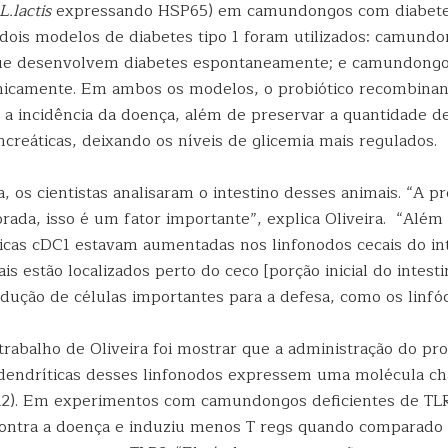
L.lactis
expressando HSP65) em camundongos com diabetes
dois modelos de diabetes tipo 1 foram utilizados: camundo
ue desenvolvem diabetes espontaneamente; e camundongo
micamente. Em ambos os modelos, o probiótico recombinan
 a incidência da doença, além de preservar a quantidade de
ncreáticas, deixando os níveis de glicemia mais regulados.
, os cientistas analisaram o intestino desses animais. “A p
ada, isso é um fator importante”, explica Oliveira. “Além 
ticas cDC1 estavam aumentadas nos linfonodos cecais do int
is estão localizados perto do ceco [porção inicial do intesti
dução de células importantes para a defesa, como os linfóc
rabalho de Oliveira foi mostrar que a administração do pro
 dendríticas desses linfonodos expressem uma molécula ch
R2). Em experimentos com camundongos deficientes de TLR
ontra a doença e induziu menos T regs quando comparado