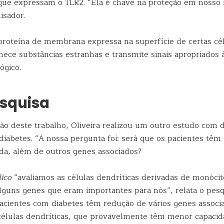
ue expressam o TLR2. “Ela é chave na proteção em nosso
uisador.
roteína de membrana expressa na superfície de certas cél
ece substâncias estranhas e transmite sinais apropriados 
ógico.
squisa
ção deste trabalho, Oliveira realizou um outro estudo com 
diabetes. “A nossa pergunta foi: será que os pacientes têm
da, além de outros genes associados?
lico
“avaliamos as células dendríticas derivadas de monócit
lguns genes que eram importantes para nós”, relata o pesq
acientes com diabetes têm redução de vários genes associ
 células dendríticas, que provavelmente têm menor capaci