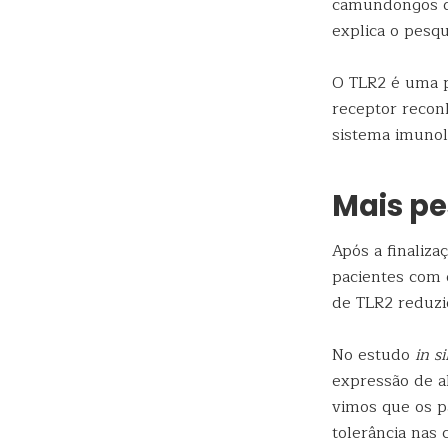
camundongos q
explica o pesq
O TLR2 é uma p
receptor reconh
sistema imunol
Mais pe
Após a finaliza
pacientes com 
de TLR2 reduzi
No estudo
in si
expressão de a
vimos que os p
tolerância nas