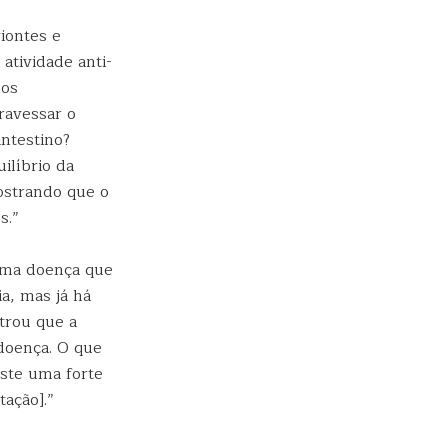
iontes e
atividade anti-
los
ravessar o
intestino?
ilíbrio da
ostrando que o
s.”
 uma doença que
a, mas já há
trou que a
doença. O que
iste uma forte
tação].”