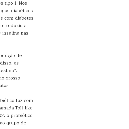
 tipo 1. Nos
ngos diabéticos
s com diabetes
te reduziu a
 insulina nas
rodução de
disso, as
estino”.
no grosso].
itos.
biótico faz com
amada Toll-like
2, o probiótico
 ao grupo de