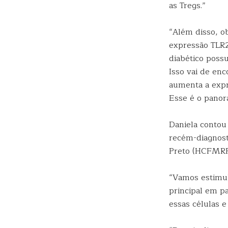
as Tregs.”
“Além disso, o
expressão TLR2 
diabético poss
Isso vai de en
aumenta a expr
Esse é o panor
Daniela contou
recém-diagnost
Preto (HCFMRP
“Vamos estimul
principal em pa
essas células e