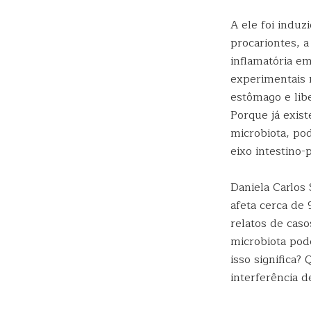
A ele foi indu
procariontes, a
inflamatória e
experimentais 
estômago e libe
Porque já exis
microbiota, po
eixo intestino-
Daniela Carlos 
afeta cerca de 
relatos de cas
microbiota pod
isso significa?
interferência d