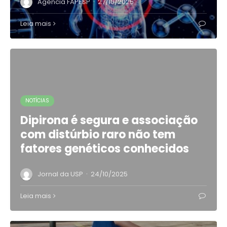
·
Agência FAPESP
27/10/2025
Leia mais
NOTÍCIAS
Dipirona é segura e associação
com distúrbio raro não tem
fatores genéticos conhecidos
·
Jornal da USP
24/10/2025
Leia mais