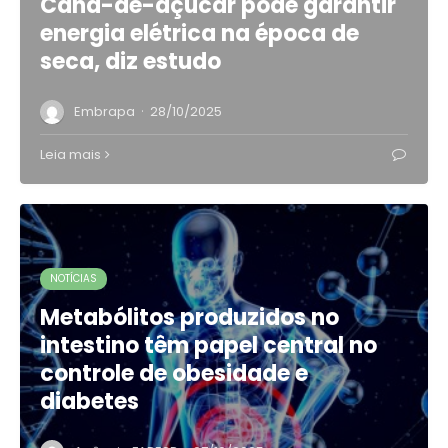
Cana-de-açúcar pode garantir
energia elétrica na época de
seca, diz estudo
·
Embrapa
28/10/2025
Leia mais
NOTÍCIAS
Metabólitos produzidos no
intestino têm papel central no
controle de obesidade e
diabetes