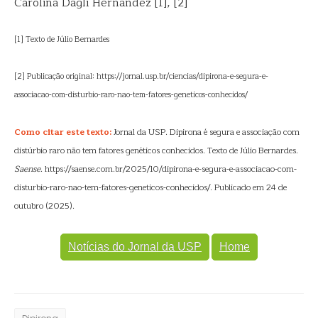
Carolina Dagli Hernandez [1], [2]
[1] Texto de Júlio Bernardes
[2] Publicação original: https://jornal.usp.br/ciencias/dipirona-e-segura-e-
associacao-com-disturbio-raro-nao-tem-fatores-geneticos-conhecidos/
Como citar este texto:
Jornal da USP. Dipirona é segura e associação com
distúrbio raro não tem fatores genéticos conhecidos. Texto de Júlio Bernardes.
Saense
. https://saense.com.br/2025/10/dipirona-e-segura-e-associacao-com-
disturbio-raro-nao-tem-fatores-geneticos-conhecidos/. Publicado em 24 de
outubro (2025).
Notícias do Jornal da USP
Home