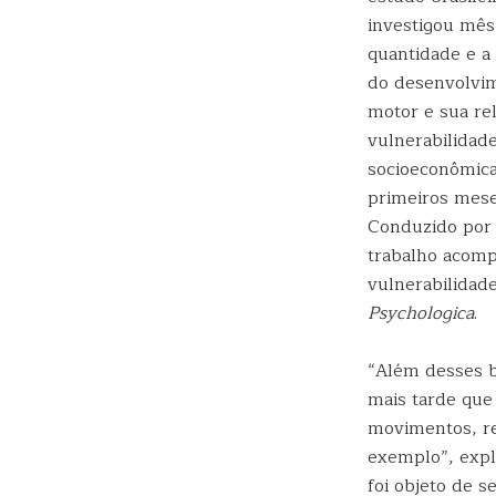
investigou mês
quantidade e a
do desenvolvi
motor e sua re
vulnerabilidad
socioeconômic
primeiros mese
Conduzido por 
trabalho acomp
vulnerabilidad
Psychologica
.
“Além desses b
mais tarde que
movimentos, re
exemplo”, exp
foi objeto de 