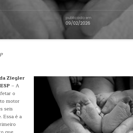
publicado em
09/02/2026
P
da Ziegler
PESP
– A
fetar o
to motor
s seis
. Essa é a
rimeiro
ro que