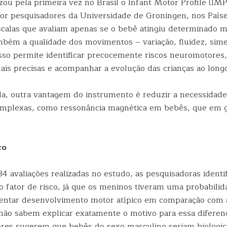
izou pela primeira vez no Brasil o Infant Motor Profile (IM
or pesquisadores da Universidade de Groningen, nos Paíse
scalas que avaliam apenas se o bebê atingiu determinado m
mbém a qualidade dos movimentos – variação, fluidez, sime
so permite identificar precocemente riscos neuromotores,
ais precisas e acompanhar a evolução das crianças ao long
a, outra vantagem do instrumento é reduzir a necessidade
omplexas, como ressonância magnética em bebês, que em g
co
4 avaliações realizadas no estudo, as pesquisadoras identi
 fator de risco, já que os meninos tiveram uma probabilid
entar desenvolvimento motor atípico em comparação com 
não sabem explicar exatamente o motivo para essa diferenç
ores sugerem que bebês do sexo masculino seriam biologi