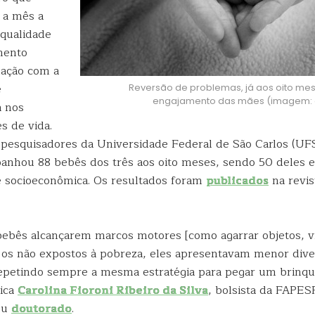
 a mês a
 qualidade
mento
lação com a
e
Reversão de problemas, já aos oito mes
engajamento das mães (imagem: o
a nos
s de vida.
pesquisadores da Universidade Federal de São Carlos (UFS
anhou 88 bebês dos três aos oito meses, sendo 50 deles 
e socioeconômica. Os resultados foram
publicados
na revi
ebês alcançarem marcos motores [como agarrar objetos, vi
 os não expostos à pobreza, eles apresentavam menor dive
petindo sempre a mesma estratégia para pegar um brinqu
lica
Carolina Fioroni Ribeiro da Silva
, bolsista da FAPES
seu
doutorado
.