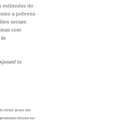
s estímulos do
 como a pobreza
lios seriam
ramas com
 às
exposed to
o motor já aos seis
apresentam-atrasos-no-