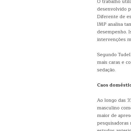
O trabalho util
desenvolvido p
Diferente de e
IMP analisa ta
desempenho. Is
intervenções m
Segundo Tudell
mais caras e c
sedação.
Caos domésti
Ao longo das 33
masculino como
maior de apres
pesquisadoras 
estudos anteri