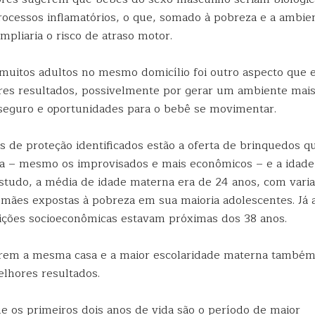
processos inflamatórios, o que, somado à pobreza e a ambi
mpliaria o risco de atraso motor.
muitos adultos no mesmo domicílio foi outro aspecto que 
ores resultados, possivelmente por gerar um ambiente mais
eguro e oportunidades para o bebê se movimentar.
es de proteção identificados estão a oferta de brinquedos 
na – mesmo os improvisados e mais econômicos – e a idad
studo, a média de idade materna era de 24 anos, com varia
 mães expostas à pobreza em sua maioria adolescentes. Já
ções socioeconômicas estavam próximas dos 38 anos.
arem a mesma casa e a maior escolaridade materna també
elhores resultados.
ue os primeiros dois anos de vida são o período de maior