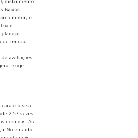
P), instrumento
s Baixos.
arco motor, o
tria e
 planejar
o do tempo.
 de avaliações
eral exige
ficaram o sexo
ade 2,57 vezes
as meninas. As
a. No entanto,
camente mais