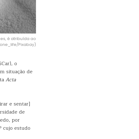
es, é atribuída ao
ne_life/Pixabay)
Car), o
em situação de
sta
Acta
rar e sentar]
rsidade de
edo, por
P cujo estudo