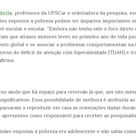
della
, professora da UFSCar e orientadora da pesquisa, es
ntes expostos à pobreza podem ter impactos importantes ma
é-escolar e escolar. “Embora não tenha sido o foco direto 
icam que atrasos motores leves no primeiro ano de vida po
nto global e se associar a problemas comportamentais na i
torno do déficit de atenção com hiperatividade [TDAH] e t
afirma.
u ainda que há espaço para reversão já que, aos oito mese
ignificativos. Essa possibilidade de melhora é atribuída a
passaram a reproduzir em casa as orientações dadas durant
 apresentou como responsável para receber as pesquisador
 mães expostas à pobreza era adolescente e não sabia como