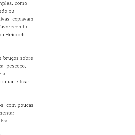
imples, como
uedo ou
ivas, copiavam
 favorecendo
na Heinrich
de bruços sobre
ça, pescoço,
e a
inhar e ficar
os, com poucas
imentar
lva.