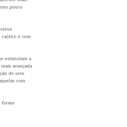
entes pouco
esteve
 caótico e com
que estimulam a
e mais avançada
ção de sete
 aquelas com
m foram