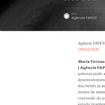
por
Agência FAPESP
Agência FAPES
09/02/2026
Maria Fernan
| Agência FA
pobreza pode a
desenvolvimen
dos bebês já ao
meses de idade
conclusão do p
estudo brasilei