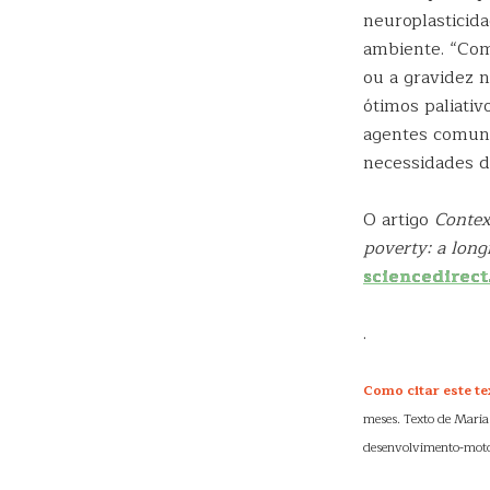
neuroplasticid
ambiente. “Com
ou a gravidez 
ótimos paliati
agentes comunit
necessidades d
O artigo
Contex
poverty: a long
sciencedirec
.
Como citar este te
meses. Texto de Maria
desenvolvimento-motor