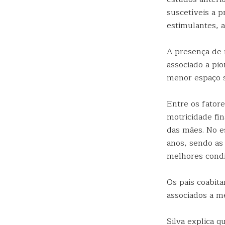
suscetíveis a 
estimulantes, a
A presença de 
associado a pi
menor espaço s
Entre os fator
motricidade fi
das mães. No e
anos, sendo as
melhores condi
Os pais coabit
associados a m
Silva explica q