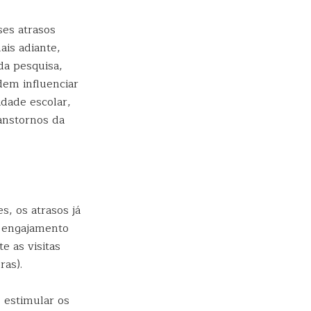
ses atrasos
is adiante,
da pesquisa,
dem influenciar
dade escolar,
ranstornos da
s, os atrasos já
o engajamento
e as visitas
as).
 estimular os