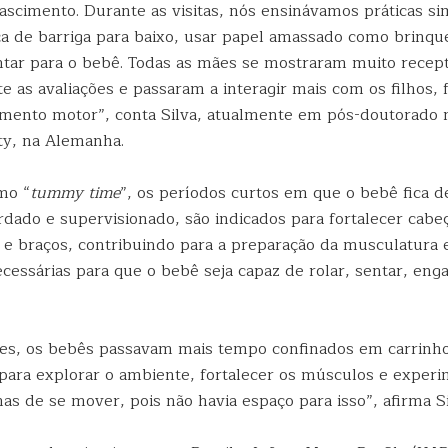
ascimento. Durante as visitas, nós ensinávamos práticas s
nça de barriga para baixo, usar papel amassado como brinq
ntar para o bebê. Todas as mães se mostraram muito recept
e as avaliações e passaram a interagir mais com os filhos,
mento motor”, conta Silva, atualmente em pós-doutorado 
ty, na Alemanha.
mo “
tummy time
”, os períodos curtos em que o bebê fica 
rdado e supervisionado, são indicados para fortalecer cabe
 e braços, contribuindo para a preparação da musculatura 
essárias para que o bebê seja capaz de rolar, sentar, engat
es, os bebês passavam mais tempo confinados em carrinh
para explorar o ambiente, fortalecer os músculos e exper
as de se mover, pois não havia espaço para isso”, afirma Si