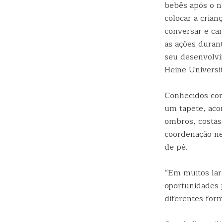
bebês após o n
colocar a cria
conversar e ca
as ações durant
seu desenvolvi
Heine Universi
Conhecidos co
um tapete, aco
ombros, costas
coordenação nec
de pé.
“Em muitos lar
oportunidades 
diferentes form