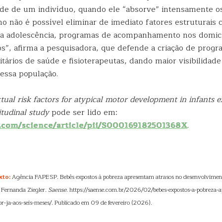
ade de um indivíduo, quando ele “absorve” intensamente o
o não é possível eliminar de imediato fatores estruturais
na adolescência, programas de acompanhamento nos domicí
vos”, afirma a pesquisadora, que defende a criação de prog
ários de saúde e fisioterapeutas, dando maior visibilidade
essa população.
tual risk factors for atypical motor development in infants 
itudinal study
pode ser lido em:
t.com/science/article/pii/S000169182501368X
.
xto:
Agência FAPESP. Bebês expostos à pobreza apresentam atrasos no desenvolviment
 Fernanda Ziegler.
Saense
. https://saense.com.br/2026/02/bebes-expostos-a-pobreza-
-ja-aos-seis-meses/. Publicado em 09 de fevereiro (2026).