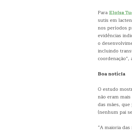
Para
Eloisa Tu
sutis em lacte
nos períodos pr
evidências ind
o desenvolvime
incluindo trans
coordenação”, 
Boa notícia
O estudo mostro
não eram mais s
das mães, que 
(nenhum pai se
“A maioria das