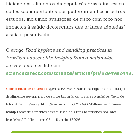
higiene dos alimentos da população brasileira, esses
dados são importantes por poderem embasar outros
estudos, incluindo avaliações de risco com foco nos
impactos à saúde decorrentes das práticas adotadas”,
avalia o pesquisador.
O artigo
Food hygiene and handling practices in
Brazilian households: Insights from a nationwide
survey
pode ser lido em:
sciencedirect.com/science/article/pii/S29498244
Como citar este texto:
Agência FAPESP. Falhas na higiene e manipulação
de alimentos elevam risco de surtos bacterianos nos lares brasileiros. Texto de
Elton Alisson.
Saense
. https://saense.com.br/2026/02/falhas-na-higiene-e-
manipulacao-de-alimentos-elevam-risco-de-surtos-bacterianos-nos-lares-
brasileiros/. Publicado em 05 de fevereiro (2026).