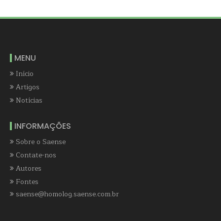
MENU
Início
Artigos
Notícias
INFORMAÇÕES
Sobre o Saense
Contate-nos
Autores
Fontes
saense@homolog.saense.com.br