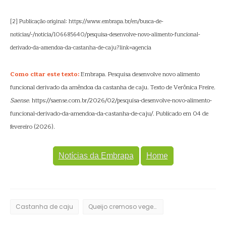
[2] Publicação original: https://www.embrapa.br/en/busca-de-
noticias/-/noticia/106685640/pesquisa-desenvolve-novo-alimento-funcional-
derivado-da-amendoa-da-castanha-de-caju?link=agencia
Como citar este texto:
Embrapa. Pesquisa desenvolve novo alimento
funcional derivado da amêndoa da castanha de caju. Texto de Verônica Freire.
Saense
. https://saense.com.br/2026/02/pesquisa-desenvolve-novo-alimento-
funcional-derivado-da-amendoa-da-castanha-de-caju/. Publicado em 04 de
fevereiro (2026).
Notícias da Embrapa
Home
Castanha de caju
Queijo cremoso vegetal