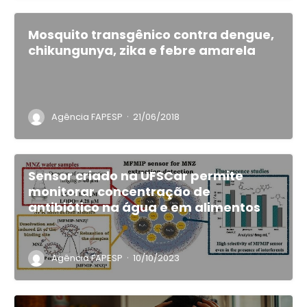
Mosquito transgênico contra dengue,
chikungunya, zika e febre amarela
·
Agência FAPESP
21/06/2018
Sensor criado na UFSCar permite
monitorar concentração de
antibiótico na água e em alimentos
·
Agência FAPESP
10/10/2023