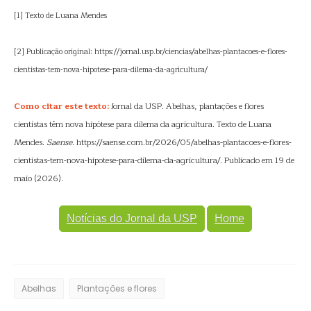
[1] Texto de Luana Mendes
[2] Publicação original: https://jornal.usp.br/ciencias/abelhas-plantacoes-e-flores-
cientistas-tem-nova-hipotese-para-dilema-da-agricultura/
Como citar este texto:
Jornal da USP. Abelhas, plantações e flores
cientistas têm nova hipótese para dilema da agricultura. Texto de Luana
Mendes.
Saense
. https://saense.com.br/2026/05/abelhas-plantacoes-e-flores-
cientistas-tem-nova-hipotese-para-dilema-da-agricultura/. Publicado em 19 de
maio (2026).
Notícias do Jornal da USP
Home
Abelhas
Plantações e flores