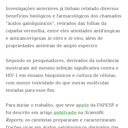
Investigações anteriores já tinham relatado diversos
benefícios biológicos e farmacológicos dos chamados
“ácidos galoilquínicos”, retirados das folhas da
copaíba-vermelha, entre eles atividades antifúngicas
e anticancerígenas
in vitro
e
in vivo
, além de
propriedades antivirais de amplo espectro.
Segundo os pesquisadores, derivados da substância
mostraram até mesmo inibição significativa contra o
HIV-1 em ensaios bioquímicos e cultura de células,
com menor toxicidade do que outras moléculas
testadas para esse fim.
Para iniciar o trabalho, que teve
apoio
da FAPESP e
foi descrito em artigo
publicado
na
Scientific
Reports
, os cientistas prepararam e caracterizaram
frações ricas em ácidos galoilquínicos derivados das