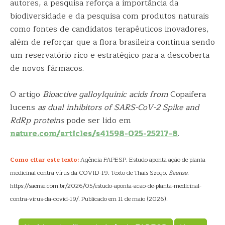
autores, a pesquisa reforça a importância da
biodiversidade e da pesquisa com produtos naturais
como fontes de candidatos terapêuticos inovadores,
além de reforçar que a flora brasileira continua sendo
um reservatório rico e estratégico para a descoberta
de novos fármacos.
O artigo
Bioactive galloylquinic acids from
Copaifera
lucens
as dual inhibitors of SARS-CoV-2 Spike and
RdRp proteins
pode ser lido em
nature.com/articles/s41598-025-25217-8
.
Como citar este texto:
Agência FAPESP. Estudo aponta ação de planta
medicinal contra vírus da COVID-19. Texto de Thais Szegö.
Saense
.
https://saense.com.br/2026/05/estudo-aponta-acao-de-planta-medicinal-
contra-virus-da-covid-19/. Publicado em 11 de maio (2026).