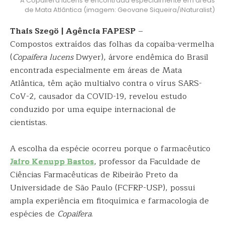
A Copaifera lucens é encontrada especialmente em áreas
de Mata Atlântica (imagem: Geovane Siqueira/iNaturalist)
Thais Szegö | Agência FAPESP
–
Compostos extraídos das folhas da copaíba-vermelha
(
Copaifera lucens
Dwyer), árvore endêmica do Brasil
encontrada especialmente em áreas de Mata
Atlântica, têm ação multialvo contra o vírus SARS-
CoV-2, causador da COVID-19, revelou estudo
conduzido por uma equipe internacional de
cientistas.
A escolha da espécie ocorreu porque o farmacêutico
Jairo Kenupp Bastos
, professor da Faculdade de
Ciências Farmacêuticas de Ribeirão Preto da
Universidade de São Paulo (FCFRP-USP), possui
ampla experiência em fitoquímica e farmacologia de
espécies de
Copaifera
.