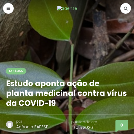
NOTÍCIAS
Estudo aponta ação de
planta medicinal contra vírus
da COVID-19
por
publicado em
0
Agência FAPESP
11/05/2026