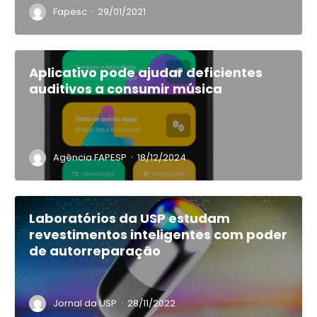
·
Fapesc
29/01/2021
Aplicativo pode ajudar deficientes
auditivos a consumir música
·
Agência FAPESP
18/12/2024
Laboratórios da USP estudam
revestimentos inteligentes com poder
de autorreparação
·
Jornal da USP
28/11/2022