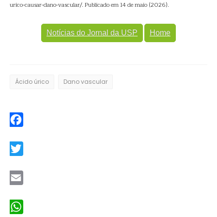
urico-causar-dano-vascular/. Publicado em 14 de maio (2026).
Notícias do Jornal da USP
Home
Ácido úrico
Dano vascular
Facebook
Twitter
Email