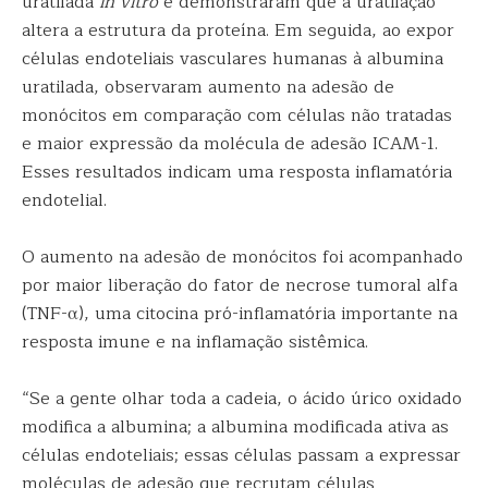
uratilada
in vitro
e demonstraram que a uratilação
altera a estrutura da proteína. Em seguida, ao expor
células endoteliais vasculares humanas à albumina
uratilada, observaram aumento na adesão de
monócitos em comparação com células não tratadas
e maior expressão da molécula de adesão ICAM-1.
Esses resultados indicam uma resposta inflamatória
endotelial.
O aumento na adesão de monócitos foi acompanhado
por maior liberação do fator de necrose tumoral alfa
(TNF-α), uma citocina pró-inflamatória importante na
resposta imune e na inflamação sistêmica.
“Se a gente olhar toda a cadeia, o ácido úrico oxidado
modifica a albumina; a albumina modificada ativa as
células endoteliais; essas células passam a expressar
moléculas de adesão que recrutam células