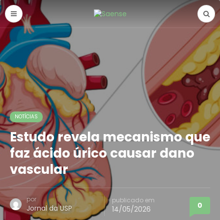
NOTÍCIAS
Estudo revela mecanismo que
faz ácido úrico causar dano
vascular
por
publicado em
0
Jornal da USP
14/05/2026