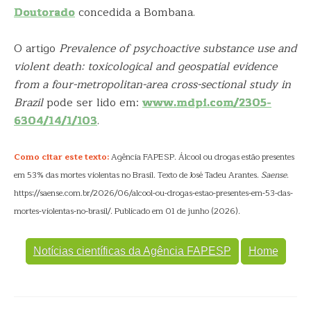
Doutorado
concedida a Bombana.
O artigo
Prevalence of psychoactive substance use and
violent death: toxicological and geospatial evidence
from a four-metropolitan-area cross-sectional study in
Brazil
pode ser lido em:
www.mdpi.com/2305-
6304/14/1/103
.
Como citar este texto:
Agência FAPESP. Álcool ou drogas estão presentes
em 53% das mortes violentas no Brasil. Texto de José Tadeu Arantes.
Saense
.
https://saense.com.br/2026/06/alcool-ou-drogas-estao-presentes-em-53-das-
mortes-violentas-no-brasil/. Publicado em 01 de junho (2026).
Notícias científicas da Agência FAPESP
Home