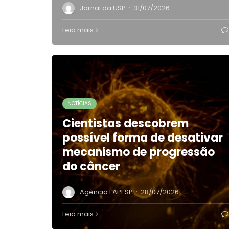
·
Jornal da USP
31/07/2026
Leia mais
NOTÍCIAS
Cientistas descobrem
possível forma de desativar
mecanismo de progressão
do câncer
·
Agência FAPESP
28/07/2026
Leia mais