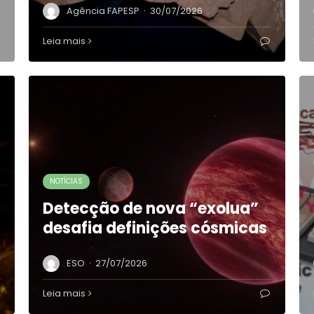
·
Agência FAPESP
30/07/2026
Leia mais
NOTÍCIAS
Detecção de nova “exolua”
desafia definições cósmicas
·
ESO
27/07/2026
Leia mais