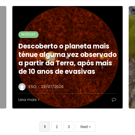
NOTÍCIAS
Descoberto o planeta mais
ténue alguma vez observado
a partir da Terra, após mais
de 10 anos de evasivas
·
ESO
22/07/2026
Leia mais
1
2
3
Next