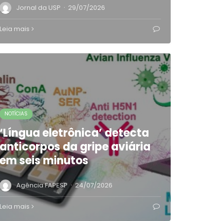
·
Jornal da USP
29/07/2026
Leia mais
NOTÍCIAS
‘Língua eletrônica’ detecta
anticorpos da gripe aviária
em seis minutos
·
Agência FAPESP
24/07/2026
Leia mais