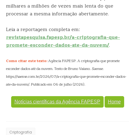
milhares a milhões de vezes mais lenta do que
processar a mesma informação abertamente.
Leia a reportagem completa em:
revistapesquisa.fapesp.br/a-criptografia-que-
promete-esconder-dados-ate-da-nuvem/
.
Como citar este texto:
Agência FAPESP. A criptografia que promete
esconder dados até da nuvem. Texto de Bruno Vaiano.
Saense
.
https://saense.com.br/2026/07/a-criptografia-que-promete-esconder-dados-
ate-da-nuvem/. Publicado em 06 de julho (2026).
Notícias científicas da Agência FAPESP
Home
Criptografia