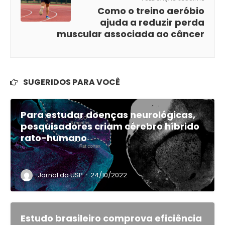
Como o treino aeróbio
ajuda a reduzir perda
muscular associada ao câncer
SUGERIDOS PARA VOCÊ
Para estudar doenças neurológicas,
pesquisadores criam cérebro híbrido
rato-humano
·
Jornal da USP
24/10/2022
Estudo brasileiro comprova eficiência