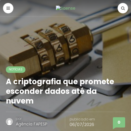
NOTÍCIAS
A criptografia que promete
esconder dados até da
nuvem
por
publicado em
0
Agência FAPESP
06/07/2026