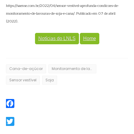
https://saense.com.br/2022/04/sensor-vestivel-aprofunda-condicoes-de-
monitoramento-de-lavouras-de-soja-e-cana/. Publicado em 07 de abril
(2022).
Notícias do LNLS
Home
Cana-de-açúcar
Monitoramento de lavouras
Sensor vestível
Soja
Facebook
Twitter