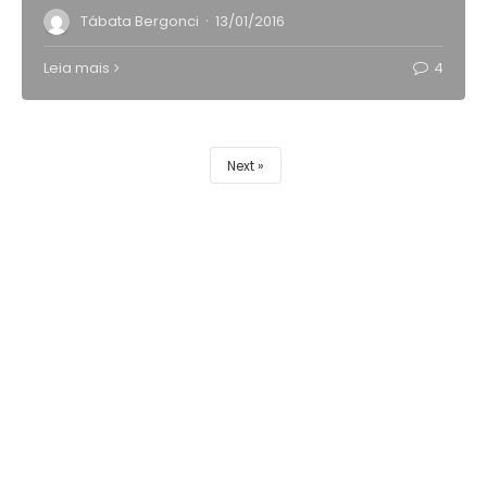
·
Tábata Bergonci
13/01/2016
Leia mais
4
Next