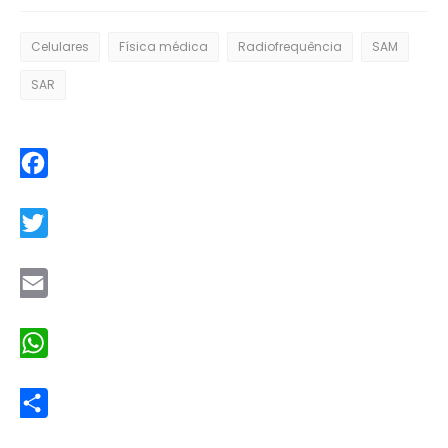
Celulares
Física médica
Radiofrequência
SAM
SAR
Facebook
Twitter
Email
WhatsApp
Share