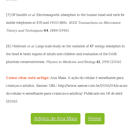
[7] OP Gandhi
et al
. Electromagnetic absorption in the human head and neck for
mobile telephones at 835 and 1900 MHz.
IEEE Transactions on Microwave
Theory and Techniques
44
, 1884 (1996).
[8] J Keshvari
et al
. Large scale study on the variation of RF energy absorption in
the head & brain regions of adults and children and evaluation of the SAM
phantom conservativeness.
Physics in Medicine and Biology
61
, 2991 (2016).
Como citar este artigo:
Ana Maia. A ação do celular é semelhante para
crianças e adultos.
Saense
. URL: http://www.saense.com.br/2016/04/a-acao-
do-celular-e-semelhante-para-criancas-e-adultos/. Publicado em 18 de abril
(2016).
Artigos de Ana Maia
Home