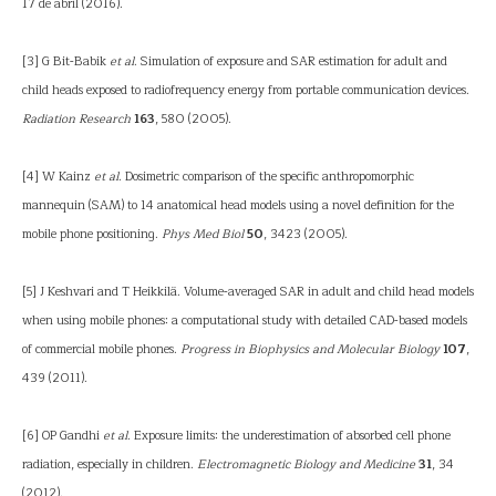
17 de abril (2016).
[3] G Bit-Babik
et al
. Simulation of exposure and SAR estimation for adult and
child heads exposed to radiofrequency energy from portable communication devices.
Radiation Research
163
, 580 (2005).
[4] W Kainz
et al
. Dosimetric comparison of the specific anthropomorphic
mannequin (SAM) to 14 anatomical head models using a novel definition for the
mobile phone positioning.
Phys Med Biol
50
, 3423 (2005).
[5] J Keshvari and T Heikkilä. Volume-averaged SAR in adult and child head models
when using mobile phones: a computational study with detailed CAD-based models
of commercial mobile phones.
Progress in Biophysics and Molecular Biology
107
,
439 (2011).
[6] OP Gandhi
et al
. Exposure limits: the underestimation of absorbed cell phone
radiation, especially in children.
Electromagnetic Biology and Medicine
31
, 34
(2012).