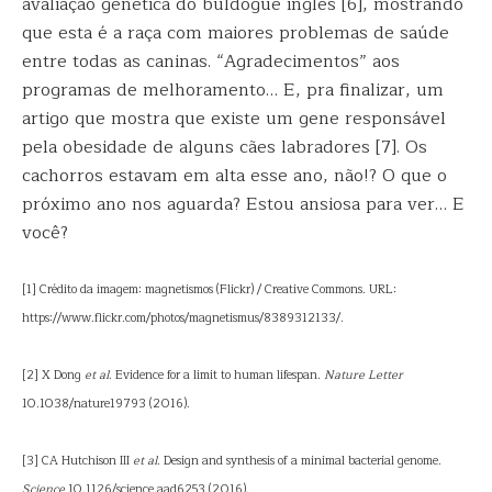
avaliação genética do buldogue inglês [6], mostrando
que esta é a raça com maiores problemas de saúde
entre todas as caninas. “Agradecimentos” aos
programas de melhoramento… E, pra finalizar, um
artigo que mostra que existe um gene responsável
pela obesidade de alguns cães labradores [7]. Os
cachorros estavam em alta esse ano, não!? O que o
próximo ano nos aguarda? Estou ansiosa para ver… E
você?
[1] Crédito da imagem: magnetismos (Flickr) / Creative Commons. URL:
https://www.flickr.com/photos/magnetismus/8389312133/.
[2] X Dong
et al
. Evidence for a limit to human lifespan.
Nature Letter
10.1038/nature19793 (2016).
[3] CA Hutchison III
et al
. Design and synthesis of a minimal bacterial genome.
Science
10.1126/science.aad6253 (2016).