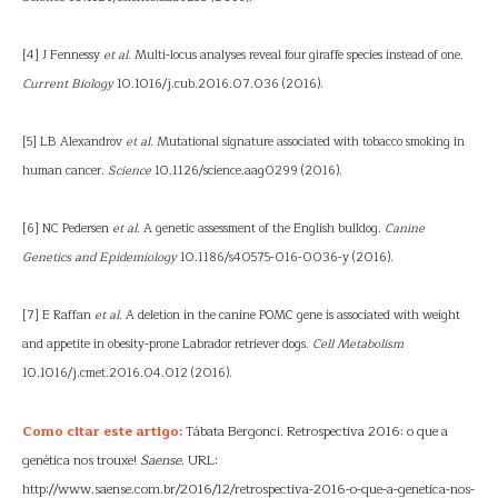
[4] J Fennessy
et al
. Multi-locus analyses reveal four giraffe species instead of one.
Current Biology
10.1016/j.cub.2016.07.036 (2016).
[5] LB Alexandrov
et al
. Mutational signature associated with tobacco smoking in
human cancer.
Science
10.1126/science.aag0299 (2016).
[6] NC Pedersen
et al
. A genetic assessment of the English bulldog.
Canine
Genetics and Epidemiology
10.1186/s40575-016-0036-y (2016).
[7] E Raffan
et al
. A deletion in the canine POMC gene is associated with weight
and appetite in obesity-prone Labrador retriever dogs.
Cell Metabolism
10.1016/j.cmet.2016.04.012 (2016).
Como citar este artigo:
Tábata Bergonci. Retrospectiva 2016: o que a
genética nos trouxe!
Saense
. URL:
http://www.saense.com.br/2016/12/retrospectiva-2016-o-que-a-genetica-nos-