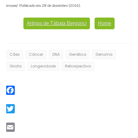
trouxe/. Publicado em 28 de dezembro (2016).
Artigos de Tábata Bergonci
Home
Cães
Câncer
DNA
Genética
Genoma
Girafa
Longevidade
Retrospectiva
Facebook
Twitter
Email