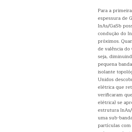
Para a primeir
espessura de G
InAs/GaSb poss
condução do In
próximos. Quan
de valência do
seja, diminuin
pequena banda 
isolante topol
Unidos descobr
elétrica que re
verificaram qu
elétrica) se a
estrutura InAs
uma sub-banda 
partículas com