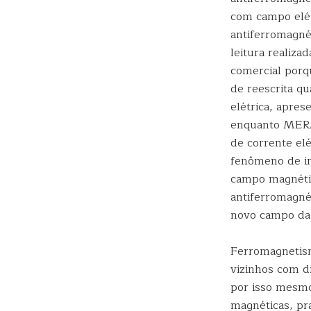
com campo elét
antiferromagné
leitura realiz
comercial porq
de reescrita 
elétrica, apre
enquanto MERAM
de corrente elé
fenômeno de in
campo magnétic
antiferromagnét
novo campo da 
Ferromagnetism
vizinhos com d
por isso mesmo
magnéticas, pr