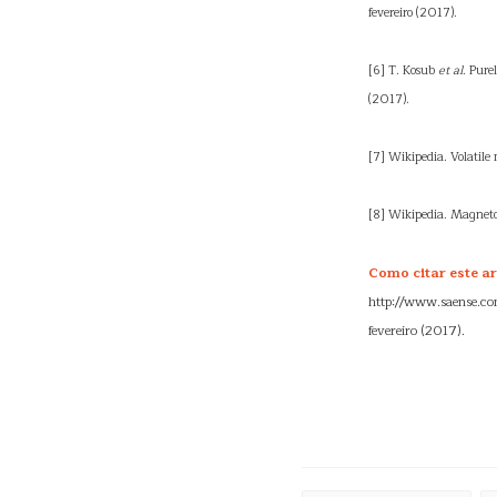
fevereiro (2017).
[6] T. Kosub
et al
. Pure
(2017).
[7] Wikipedia. Volatile
[8] Wikipedia. Magnetoel
Como citar este ar
http://www.saense.co
fevereiro (2017).