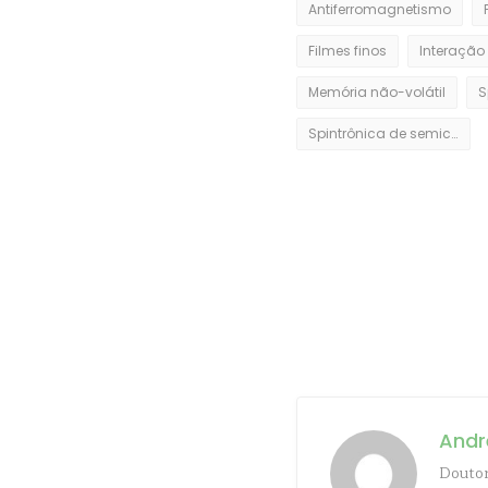
Antiferromagnetismo
Filmes finos
Interação 
Memória não-volátil
Spintrônica de semicondutores
Andr
Doutor