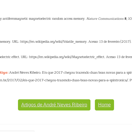
ly antiferromagnetic magnetoelectric random access memory.
Nature Communications
8
, 1
 memory. URL: https://en.wikipedia.org/wiki/Volatile_memory. Acesso: 13 de fevereiro (2017).
ectric effect. URL: https://en.wikipedia.org/wiki/Magnetoelectric_effect. Acesso: 13 de feve
tigo:
André Neves Ribeiro. Eis que 2017 chegou trazendo duas boas novas para a spi
m.br/2017/02/eis-que-2017-chegou-trazendo-duas-boas-novas-para-a-spintronica/. P
Artigos de André Neves Ribeiro
Home