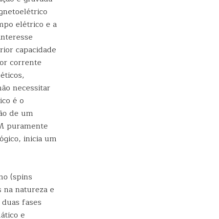
gnetoelétrico
po elétrico e a
interesse
rior capacidade
or corrente
éticos,
ão necessitar
ico é o
ção de um
AM puramente
ógico, inicia um
mo (spins
 na natureza e
 duas fases
ático e