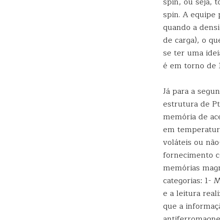
spin, ou seja,
spin. A equipe
quando a densi
de carga), o q
se ter uma idei
é em torno de 
Já para a segu
estrutura de P
memória de ace
em temperatura
voláteis ou nã
fornecimento c
memórias magné
categorias: 1-
e a leitura re
que a informaçã
antiferromagn