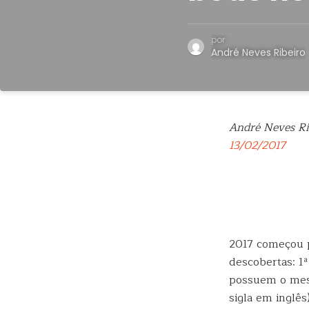
por
André Neves Ribeiro
André Neves Ri
13/02/2017
2017 começou p
descobertas: 1
possuem o mesm
sigla em inglê