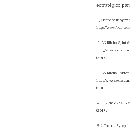
estratégico par
[1] Crédito da imagem:
https://www.flickr.co
[2] AN Ribeiro. Spintr
http://www.saense.com
(2016).
[3] AN Ribeiro. Existem
http://www.saense.com.
(2016).
[4] F. Nichele
et al
. Gi
(2017).
[5] J. Thomas. Synopsis