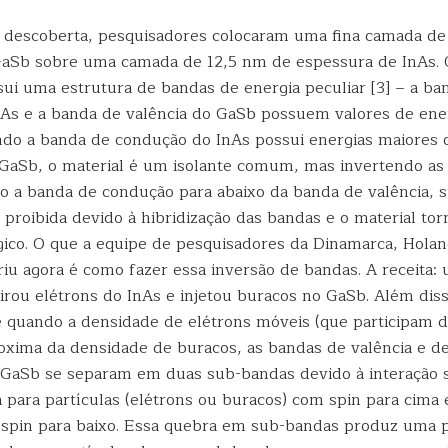
a descoberta, pesquisadores colocaram uma fina camada d
aSb sobre uma camada de 12,5 nm de espessura de InAs. O
ui uma estrutura de bandas de energia peculiar [3] – a ba
As e a banda de valência do GaSb possuem valores de ene
do a banda de condução do InAs possui energias maiores 
 GaSb, o material é um isolante comum, mas invertendo as
do a banda de condução para abaixo da banda de valência,
proibida devido à hibridização das bandas e o material to
ógico. O que a equipe de pesquisadores da Dinamarca, Hola
iu agora é como fazer essa inversão de bandas. A receita:
tirou elétrons do InAs e injetou buracos no GaSb. Além diss
e quando a densidade de elétrons móveis (que participam d
proxima da densidade de buracos, as bandas de valência e 
/GaSb se separam em duas sub-bandas devido à interação s
para partículas (elétrons ou buracos) com spin para cima 
 spin para baixo. Essa quebra em sub-bandas produz uma p