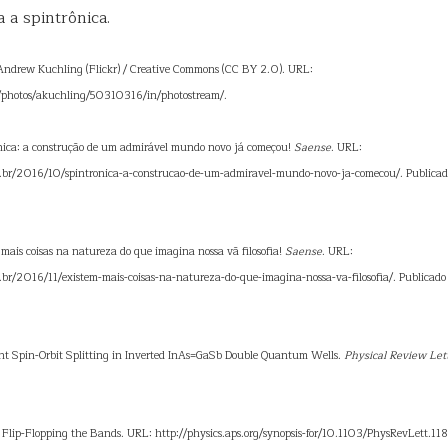
a a spintrônica.
 Andrew Kuchling (Flickr) / Creative Commons (CC BY 2.0). URL:
m/photos/akuchling/50310316/in/photostream/.
ônica: a construção de um admirável mundo novo já começou!
Saense
. URL:
.br/2016/10/spintronica-a-construcao-de-um-admiravel-mundo-novo-ja-comecou/. Publicad
 mais coisas na natureza do que imagina nossa vã filosofia!
Saense
. URL:
br/2016/11/existem-mais-coisas-na-natureza-do-que-imagina-nossa-va-filosofia/. Publicad
ant Spin-Orbit Splitting in Inverted InAs=GaSb Double Quantum Wells.
Physical Review Let
: Flip-Flopping the Bands. URL: http://physics.aps.org/synopsis-for/10.1103/PhysRevLett.11