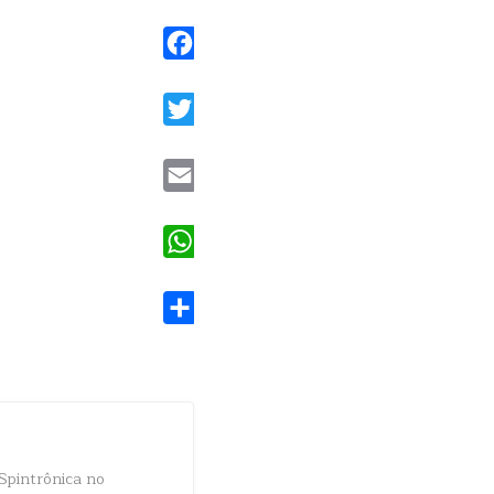
Facebook
Twitter
Email
WhatsApp
Share
 Spintrônica no