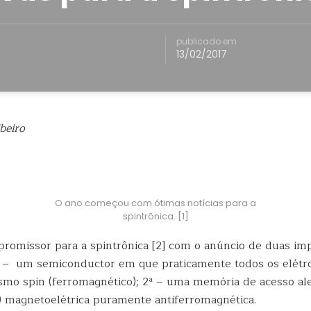
publicado em
13/02/2017
beiro
O ano começou com ótimas notícias para a
spintrônica. [1]
romissor para a spintrônica [2] com o anúncio de duas im
ª – um semiconductor em que praticamente todos os elétr
o spin (ferromagnético); 2ª – uma memória de acesso al
s) magnetoelétrica puramente antiferromagnética.