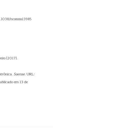
0.1038/ncomms13985
reiro (2017).
ntrônica.
Saense
. URL:
ublicado em 13 de