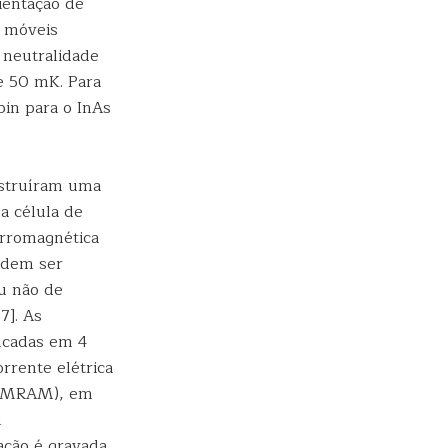
ientação de
s móveis
 neutralidade
e 50 mK. Para
pin para o InAs
nstruíram uma
a célula de
erromagnética
odem ser
u não de
7]. As
ficadas em 4
rrente elétrica
AF-MRAM), em
m
ção é gravada