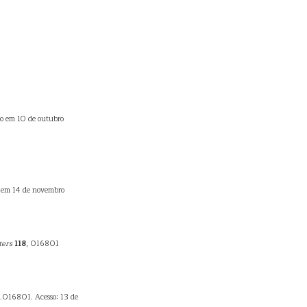
o em 10 de outubro
o em 14 de novembro
ters
118
, 016801
8.016801. Acesso: 13 de