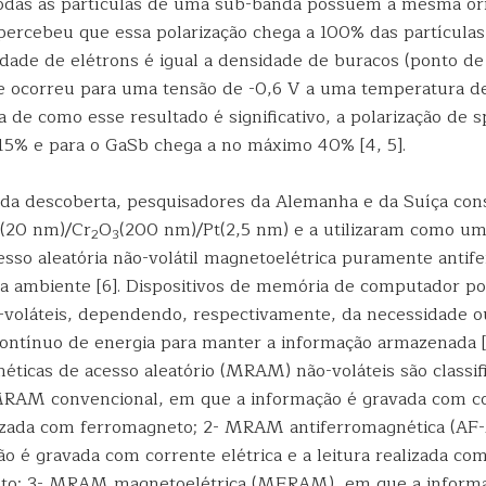
 todas as partículas de uma sub-banda possuem a mesma or
 percebeu que essa polarização chega a 100% das partícula
dade de elétrons é igual a densidade de buracos (ponto de
ue ocorreu para uma tensão de -0,6 V a uma temperatura d
a de como esse resultado é significativo, a polarização de s
15% e para o GaSb chega a no máximo 40% [4, 5].
nda descoberta, pesquisadores da Alemanha e da Suíça co
t(20 nm)/Cr
O
(200 nm)/Pt(2,5 nm) e a utilizaram como um
2
3
sso aleatória não-volátil magnetoelétrica puramente antif
 ambiente [6]. Dispositivos de memória de computador p
o-voláteis, dependendo, respectivamente, da necessidade o
ontínuo de energia para manter a informação armazenada [
ticas de acesso aleatório (MRAM) não-voláteis são classi
 MRAM convencional, em que a informação é gravada com co
alizada com ferromagneto; 2- MRAM antiferromagnética (
o é gravada com corrente elétrica e a leitura realizada co
eto; 3- MRAM magnetoelétrica (MERAM), em que a informa