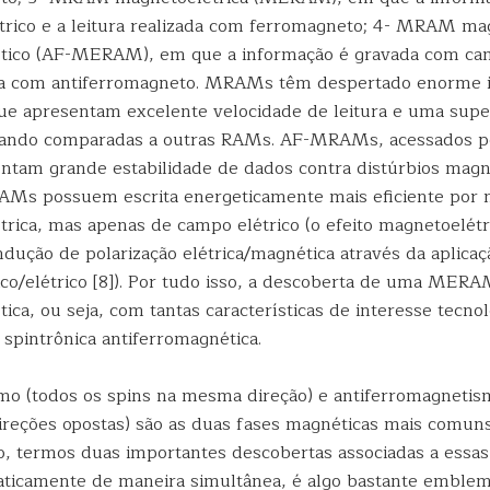
rico e a leitura realizada com ferromagneto; 4- MRAM ma
tico (AF-MERAM), em que a informação é gravada com cam
ada com antiferromagneto. MRAMs têm despertado enorme 
ue apresentam excelente velocidade de leitura e uma supe
quando comparadas a outras RAMs. AF-MRAMs, acessados p
sentam grande estabilidade de dados contra distúrbios magn
s possuem escrita energeticamente mais eficiente por n
trica, mas apenas de campo elétrico (o efeito magnetoelétr
dução de polarização elétrica/magnética através da aplica
o/elétrico [8]). Por tudo isso, a descoberta de uma MER
ica, ou seja, com tantas características de interesse tecnol
spintrônica antiferromagnética.
o (todos os spins na mesma direção) e antiferromagnetis
ireções opostas) são as duas fases magnéticas mais comuns
, termos duas importantes descobertas associadas a essas
aticamente de maneira simultânea, é algo bastante emblem