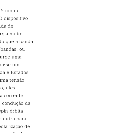
e 5 nm de
 dispositivo
nda de
rgia muito
do que a banda
 bandas, ou
 surge uma
rna-se um
nda e Estados
 uma tensão
o, eles
a corrente
de condução da
pin-órbita –
e outra para
olarização de