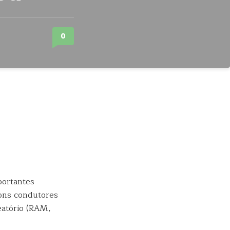
0
portantes
ons condutores
eatório (RAM,