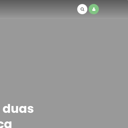
o duas
ca