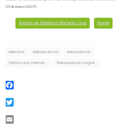
29 de março (2017).
Artigos de Matheus Macedo-Lima
Home
Memória
Método de loci
Neurociência
Palácio das memórias
Ressonancia magnética
Facebook
Twitter
Email