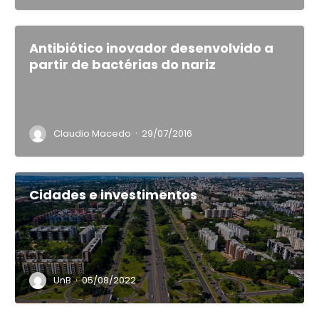
Antibiótico inovador desenvolvido a
partir de bactérias do nariz
·
Claudio Macedo
29/07/2016
Cidades e investimentos
·
UnB
05/08/2022