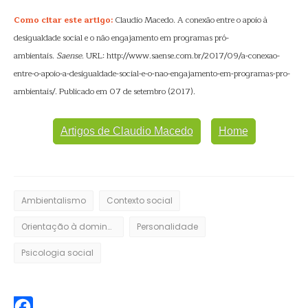
Como citar este artigo:
Claudio Macedo. A conexão entre o apoio à
desigualdade social e o não engajamento em programas pró-
ambientais.
Saense
. URL: http://www.saense.com.br/2017/09/a-conexao-
entre-o-apoio-a-desigualdade-social-e-o-nao-engajamento-em-programas-pro-
ambientais/. Publicado em 07 de setembro (2017).
Artigos de Claudio Macedo
Home
Ambientalismo
Contexto social
Orientação à dominância social
Personalidade
Psicologia social