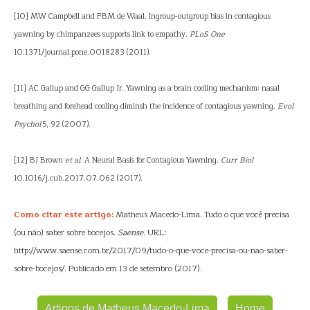
[10] MW Campbell and FBM de Waal. Ingroup-outgroup bias in contagious
yawning by chimpanzees supports link to empathy.
PLoS One
10.1371/journal.pone.0018283 (2011).
[11] AC Gallup and GG Gallup Jr. Yawning as a brain cooling mechanism: nasal
breathing and forehead cooling diminsh the incidence of contagious yawning.
Evol
Psychol
5, 92 (2007).
[12] BJ Brown
et al.
A Neural Basis for Contagious Yawning.
Curr Biol
10.1016/j.cub.2017.07.062 (2017).
Como citar este artigo:
Matheus Macedo-Lima. Tudo o que você precisa
(ou não) saber sobre bocejos.
Saense
. URL:
http://www.saense.com.br/2017/09/tudo-o-que-voce-precisa-ou-nao-saber-
sobre-bocejos/. Publicado em 13 de setembro (2017).
Artigos de Matheus Macedo-Lima
Home