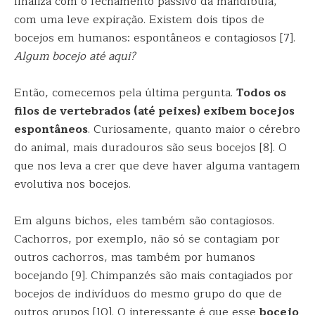
finaliza com o fechamento passivo da mandíbula,
com uma leve expiração. Existem dois tipos de
bocejos em humanos: espontâneos e contagiosos [7].
Algum bocejo até aqui?
Então, comecemos pela última pergunta.
Todos os
filos de vertebrados (até peixes) exibem bocejos
espontâneos
. Curiosamente, quanto maior o cérebro
do animal, mais duradouros são seus bocejos [8]. O
que nos leva a crer que deve haver alguma vantagem
evolutiva nos bocejos.
Em alguns bichos, eles também são contagiosos.
Cachorros, por exemplo, não só se contagiam por
outros cachorros, mas também por humanos
bocejando [9]. Chimpanzés são mais contagiados por
bocejos de indivíduos do mesmo grupo do que de
outros grupos [10]. O interessante é que esse
bocejo