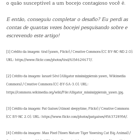
o quão susceptível a um bocejo contagioso você é.
E então, conseguiu completar o desafio? Eu perdi as
contas de quantas vezes bocejei pesquisando sobre e
escrevendo este artigo!
[1] Crédito da imagem: tind (yawn, Flickr) / Creative Commons (CC BY-NC-ND 2.0).
URL: https://www.flickr.com/photos/tind/6154624677/.
[2] Crédito da imagem: Ianaré Sévi (Alligator mississippiensis yawn, Wikimedia
Commons) / Creative Commons (CC-BY-SA-3.0). URL:
https://commons.wikimedia.org/wiki/File:Alligator_mississippiensis_yawn.jpg.
[3] Crédito da imagem: Pat Gaines (Almost sleepytime, Flickr) / Creative Commons
(CC BY-NC 2.0). URL: https://www.flickr.com/photos/patgaines/4563728954/.
[4] Crédito da imagem: Max Pixel (Yawn Nature Tiger Yawning Cat Big Animal) /