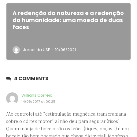
A redenção da natureza e a redenção
da humanidade: uma moeda de duas
faces
·
Jornal da USP
10/06/2021
4 COMMENTS
Willians Correia
14/09/2017 at 00:25
Me controlei até “estimulação magnética transcraniana
sobre o córtex motor” aí não deu para segurar (risos).
Quem manja de bocejo são os leões (tigres, onças ..) é um
bocejo tão bem bocejado que chega dá inveja!! (confesso