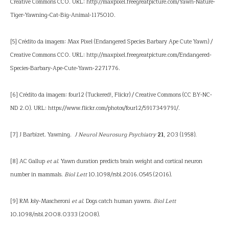
Creative Commons CC0. URL: http://maxpixel.freegreatpicture.com/Yawn-Nature-
Tiger-Yawning-Cat-Big-Animal-1175010.
[5] Crédito da imagem: Max Pixel (Endangered Species Barbary Ape Cute Yawn) /
Creative Commons CC0. URL: http://maxpixel.freegreatpicture.com/Endangered-
Species-Barbary-Ape-Cute-Yawn-2271776.
[6] Crédito da imagem: four12 (Tuckered!, Flickr) / Creative Commons (CC BY-NC-
ND 2.0). URL: https://www.flickr.com/photos/four12/5917349791/.
[7] J Barbizet. Yawning.
J Neurol Neurosurg Psychiatry
21
, 203 (1958).
[8] AC Gallup
et al
. Yawn duration predicts brain weight and cortical neuron
number in mammals.
Biol Lett
10.1098/rsbl.2016.0545 (2016).
[9] RM Joly-Mascheroni
et al
. Dogs catch human yawns.
Biol Lett
10.1098/rsbl.2008.0333 (2008).