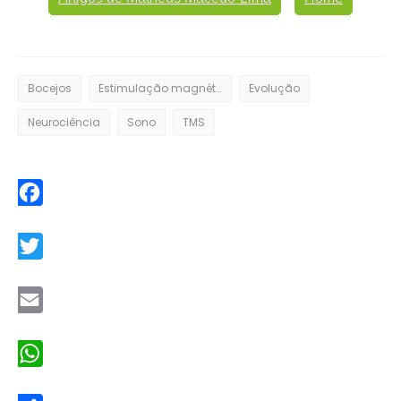
Bocejos
Estimulação magnética transcraniana
Evolução
Neurociência
Sono
TMS
Facebook
Twitter
Email
WhatsApp