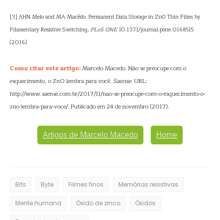
[3] AHN Melo and MA Macêdo. Permanent Data Storage in ZnO Thin Films by
Filamentary Resistive Switching.
PLoS ONE
10.1371/journal.pone.0168515
(2016).
Como citar este artigo:
Marcelo Macedo. Não se preocupe com o
esquecimento, o ZnO lembra para você.
Saense
. URL:
http://www.saense.com.br/2017/11/nao-se-preocupe-com-o-esquecimento-o-
zno-lembra-para-voce/. Publicado em 24 de novembro (2017).
Artigos de Marcelo Macedo
Home
Bits
Byte
Filmes finos
Memórias resistivas
Mente humana
Óxido de zinco
Óxidos