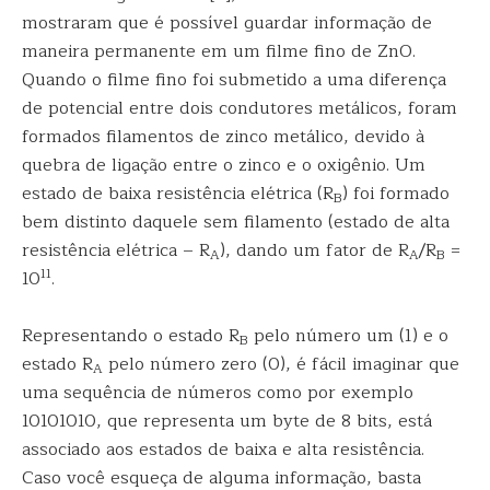
mostraram que é possível guardar informação de
maneira permanente em um filme fino de ZnO.
Quando o filme fino foi submetido a uma diferença
de potencial entre dois condutores metálicos, foram
formados filamentos de zinco metálico, devido à
quebra de ligação entre o zinco e o oxigênio. Um
estado de baixa resistência elétrica (R
) foi formado
B
bem distinto daquele sem filamento (estado de alta
resistência elétrica – R
), dando um fator de R
/R
=
A
A
B
11
10
.
Representando o estado R
pelo número um (1) e o
B
estado R
pelo número zero (0), é fácil imaginar que
A
uma sequência de números como por exemplo
10101010, que representa um byte de 8 bits, está
associado aos estados de baixa e alta resistência.
Caso você esqueça de alguma informação, basta