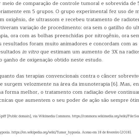
r meio de comparação de controle tumoral e sobrevida de 5
toriamente em 5 grupos. O grupo experimental fez uso de 
m oxigênio, de ultrassom e recebeu tratamento de radioter
tiveram variação de procedimento: ora sem o gatilho do ul
apia, ora com as bolhas preenchidas por nitrogênio, ora se
s resultados foram muito animadores e concordam com as 
resultados
in vitro
que estimam um aumento de 3X na radios
o ganho de oxigenação obtido neste estudo.
 quanto das terapias convencionais contra o câncer sobrevi
e surgem velozmente na área da imunoterapia [6]. Mas, en
 forma melhor, o tratamento com radiação deve continuar
écnicas que aumentem o seu poder de ação são sempre ótima
 Spiff [Public domain], via Wikimedia Commons. https://commons.wikimedia.org/wiki/File:S
poxia. https://en.wikipedia.org/wiki/Tumor_hypoxia. Acesso em 18 de fevereiro (2018).