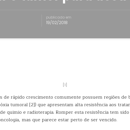
publicado em
19/02/2018
[1]
os de rápido crescimento comumente possuem regiões de b
óxia tumoral [2]) que apresentam alta resistência aos
trata
 de quimio e radioterapia. Romper esta resistência tem sid
oncologia, mas que parece estar perto de ser vencido.