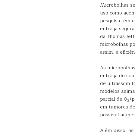
Microbolhas se
uso como agent
pesquisa têm e
entrega segura
da Thomas Jeff
microbolhas po
assim, a eficiê
As microbolhas
entrega do seu
de ultrassom f
modelos animai
parcial de 0
(
2
em tumores de
possível aumen
Além disso, os