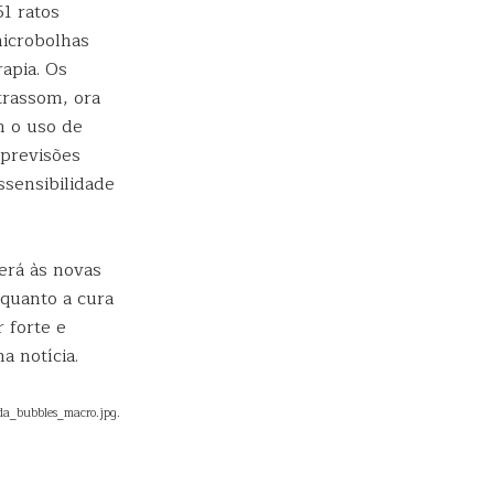
1 ratos
microbolhas
apia. Os
trassom, ora
m o uso de
previsões
sensibilidade
verá às novas
quanto a cura
 forte e
 notícia.
oda_bubbles_macro.jpg.