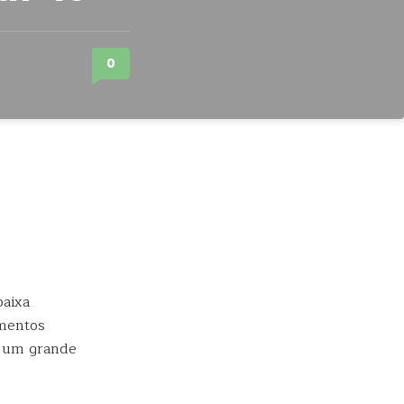
0
aixa
mentos
o um grande