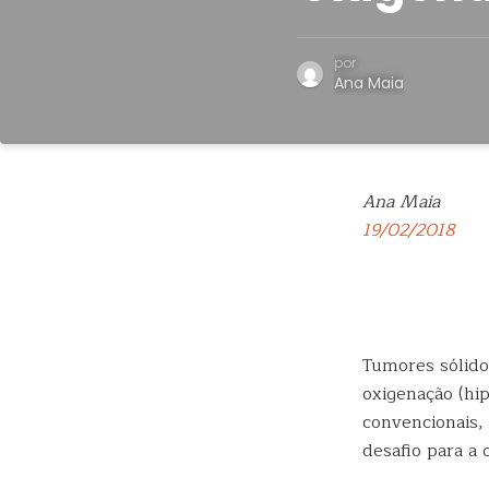
por
Ana Maia
Ana Maia
19/02/2018
Tumores sólid
oxigenação (hip
convencionais,
desafio para a 