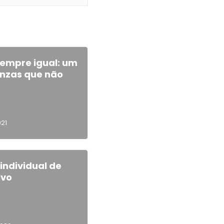
empre igual: um
cinzas que não
021
 individual de
ivo