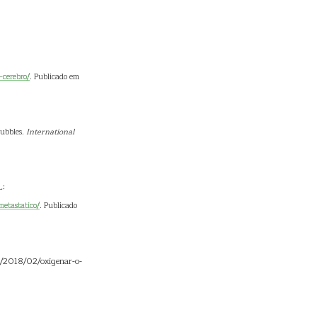
-cerebro/
. Publicado em
bubbles.
International
L:
etastatico/
. Publicado
r/2018/02/oxigenar-o-