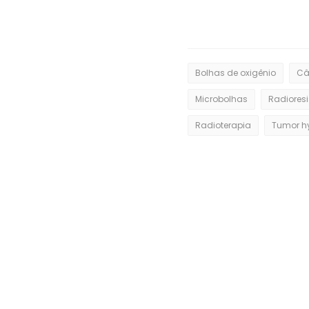
Bolhas de oxigênio
Câ
Microbolhas
Radioresi
Radioterapia
Tumor h