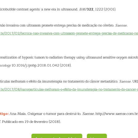
icrobubble contrast agents: a new era in ultrasound.
BMJ
322
, 1222 (2001).
não invasiva com ultrassom promete entrega precisa de medicação no cérebro.
Saense
.
br/2017/02/tecnica-nao-invasiva-com-ultrassom-promete-entrega-precisa-de-medicacao-no
Sensitization of hypoxic tumors to radiation therapy using ultrasound sensitive oxygen micro
ncology
10.1016/j.ijrobp.2018.01.042 (2018).
ículas melhoram o efeito da imunoterapia no tratamento do câncer metastático.
Saense
. UR
br/2017/08/nanoparticulas-melhoram-o-efeito-da-imunoterapia-no-tratamento-do-cancer-m
tigo:
Ana Maia. Oxigenar o tumor para destruí-lo.
Saense
. http://www.saense.com.b
. Publicado em 19 de fevereiro (2018).