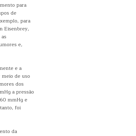
omento para
upos de
exemplo, para
hn Eisenbrey,
 as
tumores e,
mente e a
r meio de uso
umores dos
mmHg a pressão
e 60 mmHg e
anto, foi
mento da