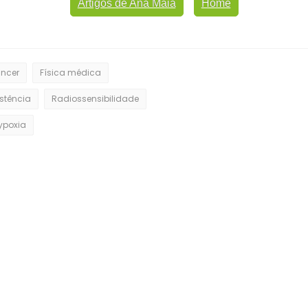
Artigos de Ana Maia
Home
ncer
Física médica
stência
Radiossensibilidade
ypoxia