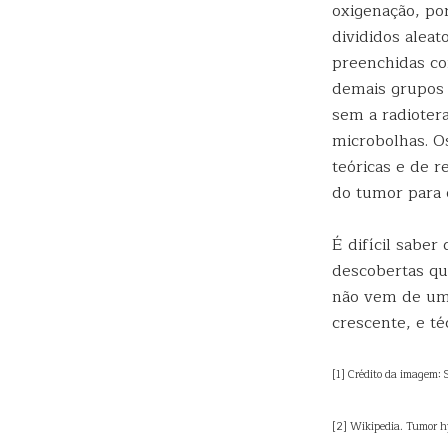
oxigenação, po
divididos alea
preenchidas co
demais grupos 
sem a radioter
microbolhas. O
teóricas e de 
do tumor para 
É difícil saber
descobertas qu
não vem de uma
crescente, e t
[1] Crédito da imagem:
[2] Wikipedia. Tumor hy