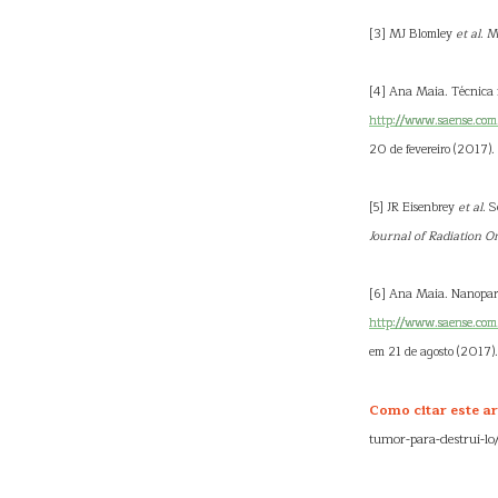
[3] MJ Blomley
et al
. M
[4] Ana Maia. Técnica 
http://www.saense.com.
20 de fevereiro (2017).
[5] JR Eisenbrey
et al
. 
Journal of Radiation O
[6] Ana Maia. Nanopart
http://www.saense.com.
em 21 de agosto (2017).
Como citar este ar
tumor-para-destrui-lo/