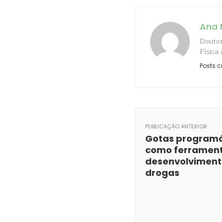
Ana 
Doutor
Física
Posts c
PUBLICAÇÃO ANTERIOR
Gotas programá
como ferramen
desenvolviment
drogas