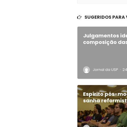
SUGERIDOS PARA
Julgamentos ide
composição das
·
Jornal da USP
24
Espírito pós-mo
sanha reformist