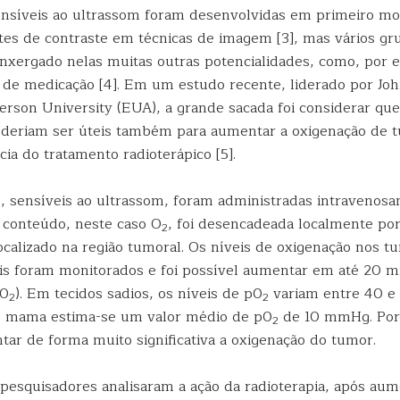
nsíveis ao ultrassom foram desenvolvidas em primeiro m
es de contraste em técnicas de imagem [3], mas vários gr
nxergado nelas muitas outras potencialidades, como, por 
 de medicação [4]. Em um estudo recente, liderado por Jo
erson University (EUA), a grande sacada foi considerar que
deriam ser úteis também para aumentar a oxigenação de 
ncia do tratamento radioterápico [5].
, sensíveis ao ultrassom, foram administradas intravenosa
 conteúdo, neste caso O
, foi desencadeada localmente po
2
ocalizado na região tumoral. Os níveis de oxigenação nos t
s foram monitorados e foi possível aumentar em até 20 
p0
). Em tecidos sadios, os níveis de p0
variam entre 40 
2
2
 mama estima-se um valor médio de p0
de 10 mmHg. Port
2
tar de forma muito significativa a oxigenação do tumor.
 pesquisadores analisaram a ação da radioterapia, após au