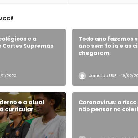
 VOCÊ
ológicos e a
Todo ano fazemos s
 Cortes Supremas
ano sem folia e as 
chegaram
·
/11/2020
Jornal da USP
19/02/2
derno e a atual
Coronavírus: o risco
a curricular
não pensar no colet