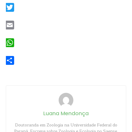
Twitter
Email
WhatsApp
Share
Luana Mendonça
Doutoranda em Zoologia na Universidade Federal do
Paraná. Escreve sobre Zoologia e Ecologia no Saense.