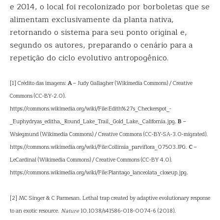
e 2014, o local foi recolonizado por borboletas que se
alimentam exclusivamente da planta nativa,
retornando o sistema para seu ponto original e,
segundo os autores, preparando o cenário para a
repetição do ciclo evolutivo antropogênico.
[1] Crédito das imagens:
A
– Judy Gallagher (Wikimedia Commons) / Creative
Commons (CC-BY-2.0).
https://commons.wikimedia.org/wiki/File:Edith%27s_Checkerspot_-
_Euphydryas_editha,_Round_Lake_Trail,_Gold_Lake,_California.jpg.
B
–
Wsiegmund (Wikimedia Commons) / Creative Commons (CC-BY-SA-3.0-migrated).
https://commons.wikimedia.org/wiki/File:Collinsia_parviflora_07503.JPG.
C
–
LeCardinal (Wikimedia Commons) / Creative Commons (CC-BY 4.0).
https://commons.wikimedia.org/wiki/File:Plantago_lanceolata_closeup.jpg.
[2] MC Singer & C Parmesan. Lethal trap created by adaptive evolutionary response
to an exotic resource.
Nature
10.1038/s41586-018-0074-6 (2018).