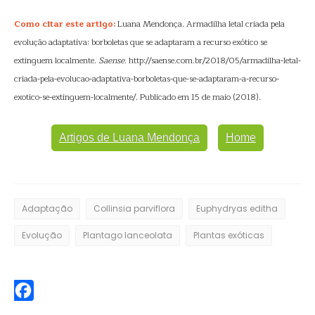
Como citar este artigo:
Luana Mendonça. Armadilha letal criada pela
evolução adaptativa: borboletas que se adaptaram a recurso exótico se
extinguem localmente.
Saense
. http://saense.com.br/2018/05/armadilha-letal-
criada-pela-evolucao-adaptativa-borboletas-que-se-adaptaram-a-recurso-
exotico-se-extinguem-localmente/. Publicado em 15 de maio (2018).
Artigos de Luana Mendonça
Home
Adaptação
Collinsia parviflora
Euphydryas editha
Evolução
Plantago lanceolata
Plantas exóticas
Facebook