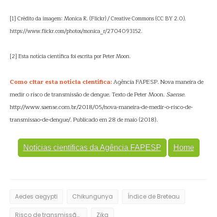
[1] Crédito da imagem: Monica R. (Flickr) / Creative Commons (CC BY 2.0).
https://www.flickr.com/photos/monica_r/2704093152.
[2] Esta notícia científica foi escrita por Peter Moon.
Como citar esta notícia científica:
Agência FAPESP. Nova maneira de
medir o risco de transmissão de dengue. Texto de Peter Moon.
Saense
.
http://www.saense.com.br/2018/05/nova-maneira-de-medir-o-risco-de-
transmissao-de-dengue/. Publicado em 28 de maio (2018).
Notícias científicas da Agência FAPESP
Home
Aedes aegypti
Chikungunya
Índice de Breteau
Risco de transmissão de dengue
Zika