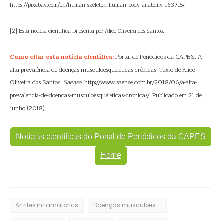
https://pixabay.com/en/human-skeleton-human-body-anatomy-163715/.
[2] Esta notícia científica foi escrita por Alice Oliveira dos Santos.
Como citar esta notícia científica:
Portal de Periódicos da CAPES. A
alta prevalência de doenças musculoesqueléticas crônicas. Texto de Alice
Oliveira dos Santos.
Saense
. http://www.saense.com.br/2018/06/a-alta-
prevalencia-de-doencas-musculoesqueleticas-cronicas/. Publicado em 21 de
junho (2018).
Notícias científicas do Portal de Periódicos da CAPES
Home
Artrites inflamatórias
Doenças musculoesqueléticas crônicas