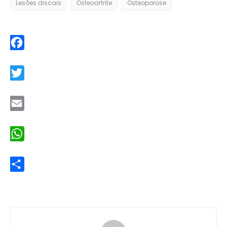
Lesões discais
Osteoartrite
Osteoporose
Facebook
Twitter
Email
WhatsApp
Share