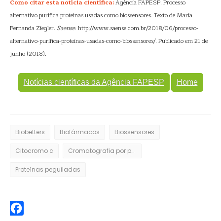
Como citar esta notícia científica:
Agência FAPESP. Processo
alternativo purifica proteínas usadas como biossensores. Texto de Maria
Fernanda Ziegler.
Saense
. http://www.saense.com.br/2018/06/processo-
alternativo-purifica-proteinas-usadas-como-biossensores/. Publicado em 21 de
junho (2018).
Notícias científicas da Agência FAPESP
Home
Biobetters
Biofármacos
Biossensores
Citocromo c
Cromatografia por partição centrífuga
Proteínas peguiladas