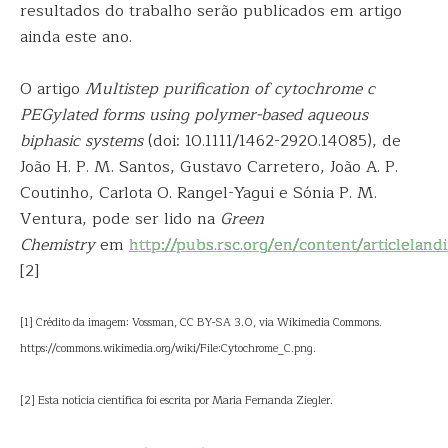
resultados do trabalho serão publicados em artigo
ainda este ano.
O artigo
Multistep purification of cytochrome c
PEGylated forms using polymer-based aqueous
biphasic systems
(doi: 10.1111/1462-2920.14085), de
João H. P. M. Santos, Gustavo Carretero, João A. P.
Coutinho, Carlota O. Rangel-Yagui e Sónia P. M.
Ventura, pode ser lido na
Green
Chemistry
em
http://pubs.rsc.org/en/content/articlela
[2]
[1] Crédito da imagem: Vossman, CC BY-SA 3.0, via Wikimedia Commons.
https://commons.wikimedia.org/wiki/File:Cytochrome_C.png.
[2] Esta notícia científica foi escrita por Maria Fernanda Ziegler.