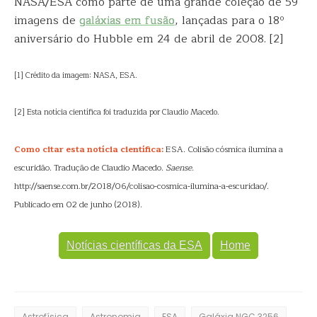
NASA/ESA como parte de uma grande coleção de 59
imagens de
galáxias em fusão
, lançadas para o 18º
aniversário do Hubble em 24 de abril de 2008. [2]
[1] Crédito da imagem: NASA, ESA.
[2] Esta notícia científica foi traduzida por Claudio Macedo.
Como citar esta notícia científica:
ESA. Colisão cósmica ilumina a
escuridão. Tradução de Claudio Macedo.
Saense
.
http://saense.com.br/2018/06/colisao-cosmica-ilumina-a-escuridao/.
Publicado em 02 de junho (2018).
Notícias científicas da ESA
Home
Astrofísica
Astronomia
ESA
Galáxia NGC 3256