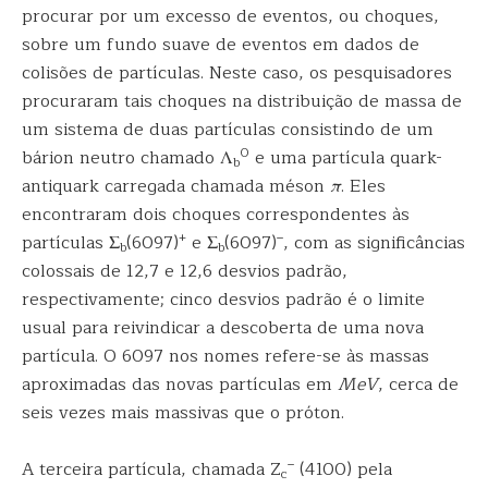
procurar por um excesso de eventos, ou choques,
sobre um fundo suave de eventos em dados de
colisões de partículas. Neste caso, os pesquisadores
procuraram tais choques na distribuição de massa de
um sistema de duas partículas consistindo de um
0
bárion neutro chamado Λ
e uma partícula quark-
b
antiquark carregada chamada méson
π
. Eles
encontraram dois choques correspondentes às
+
–
partículas Σ
(6097)
e Σ
(6097)
, com as significâncias
b
b
colossais de 12,7 e 12,6 desvios padrão,
respectivamente; cinco desvios padrão é o limite
usual para reivindicar a descoberta de uma nova
partícula. O 6097 nos nomes refere-se às massas
aproximadas das novas partículas em
MeV
, cerca de
seis vezes mais massivas que o próton.
–
A terceira partícula, chamada Z
(4100) pela
c