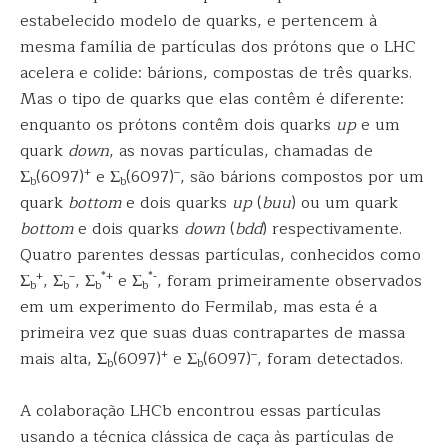
estabelecido modelo de quarks, e pertencem à
mesma família de partículas dos prótons que o LHC
acelera e colide: bárions, compostas de três quarks.
Mas o tipo de quarks que elas contêm é diferente:
enquanto os prótons contêm dois quarks
up
e um
quark
down
, as novas partículas, chamadas de
+
–
Σ
(6097)
e Σ
(6097)
, são bárions compostos por um
b
b
quark
bottom
e dois quarks
up
(
buu
) ou um quark
bottom
e dois quarks
down
(
bdd
) respectivamente.
Quatro parentes dessas partículas, conhecidos como
+
–
*+
*-
Σ
, Σ
, Σ
e Σ
, foram primeiramente observados
b
b
b
b
em um experimento do Fermilab, mas esta é a
primeira vez que suas duas contrapartes de massa
+
–
mais alta, Σ
(6097)
e Σ
(6097)
, foram detectados.
b
b
A colaboração LHCb encontrou essas partículas
usando a técnica clássica de caça às partículas de