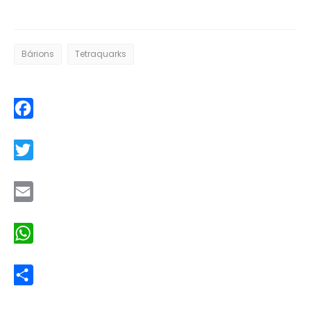
Bárions
Tetraquarks
Facebook
Twitter
Email
WhatsApp
Share