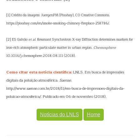
[1] Crédito da imagem: JuergenPM (Pixabay), C0 Creative Commons.
https://pixabay.com/en/smoke-smoking-chimney-fireplace-258786/.
[2] ES Galvão
et al.
Resonant Synchrotron X-ray Diffraction determines markers for
iron-rich atmospheric particulate matter in urban region.
Chemosphere
10.1016/j.chemosphere.2018.08.111 (2018).
Como citar esta notícia científica:
LNLS. Em busca de impressões
digitais da poluição atmosférica.
Saense
.
http://www.saense.com.br/2018/11/em-busca-de-impressoes-digitais-da-
poluicao-atmosferica/. Publicado em 06 de novembro (2018).
Notícias do LNLS
Home