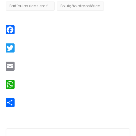
Partículas ricas em ferro
Poluição atmosférica
Facebook
Twitter
Email
WhatsApp
Share