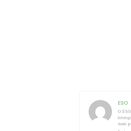
ESO
O ESO 
interg
mais p