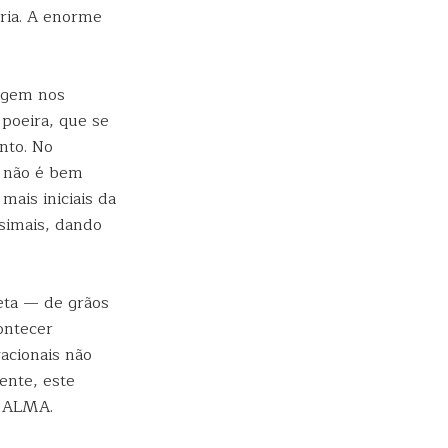
ária. A enorme
rigem nos
 poeira, que se
nto. No
s não é bem
ais iniciais da
simais, dando
eta — de grãos
ontecer
acionais não
ente, este
o ALMA.