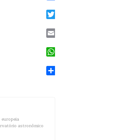
Facebook
Twitter
Email
WhatsApp
Share
 europeia
ervatório astronômico