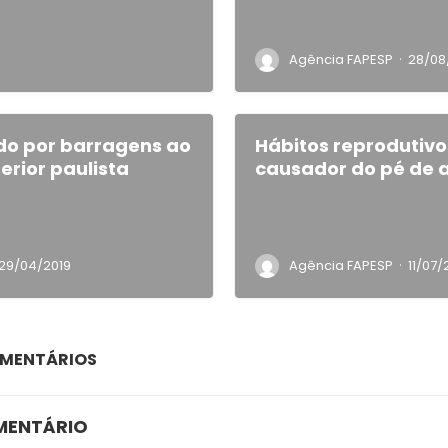
·
Agência FAPESP
28/08
rado por barragens ao
Hábitos reprodutivo
terior paulista
causador do pé de a
·
29/04/2019
Agência FAPESP
11/07/
OMENTÁRIOS
MENTÁRIO