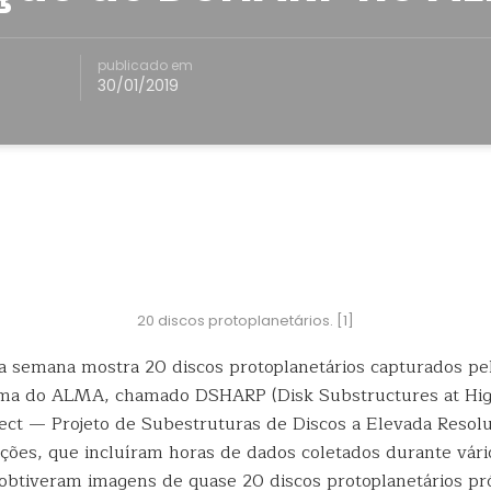
publicado em
30/01/2019
20 discos protoplanetários. [1]
 semana mostra 20 discos protoplanetários capturados pe
ma do ALMA, chamado DSHARP (Disk Substructures at Hig
ect
— Projeto de Subestruturas de Discos a Elevada Resolu
ções, que incluíram horas de dados coletados durante vári
obtiveram imagens de quase 20 discos protoplanetários pr