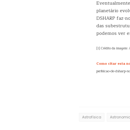
Eventualmente,
planetário evol
DSHARP faz-nos
das subestrutur
podemos ver em
[1] Crédito da imagem
Como citar esta not
perfeicao-de-dsharp-n
Astrofísica
Astronomi