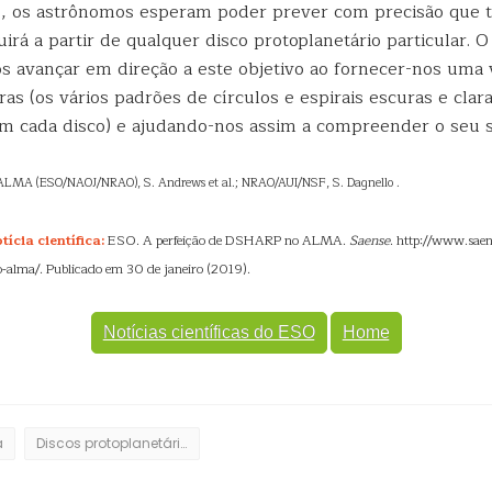
 os astrônomos esperam poder prever com precisão que t
uirá a partir de qualquer disco protoplanetário particular. 
 avançar em direção a este objetivo ao fornecer-nos uma v
as (os vários padrões de círculos e espirais escuras e clar
 cada disco) e ajudando-nos assim a compreender o seu si
: ALMA (ESO/NAOJ/NRAO), S. Andrews et al.; NRAO/AUI/NSF, S. Dagnello .
ícia científica:
ESO. A perfeição de DSHARP no ALMA.
Saense
. http://www.sae
o-alma/. Publicado em 30 de janeiro (2019).
Notícias científicas do ESO
Home
a
Discos protoplanetários