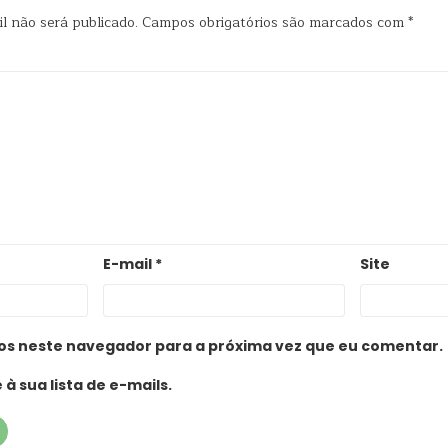
l não será publicado.
Campos obrigatórios são marcados com
*
E-mail
*
Site
os neste navegador para a próxima vez que eu comentar.
à sua lista de e-mails.