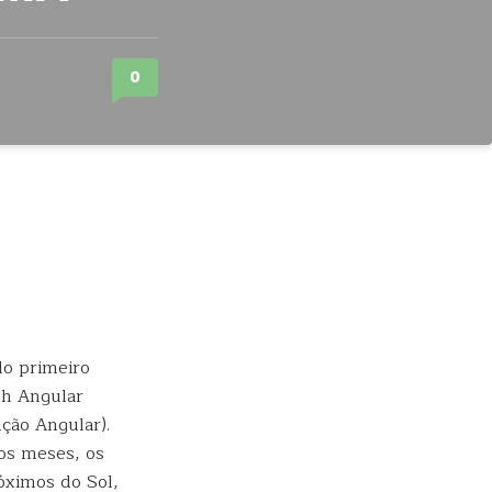
0
lo primeiro
h Angular
ção Angular).
os meses, os
óximos do Sol,