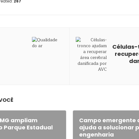
reated:
267
Células-
recuper
dan
 VOCÊ
FMG ampliam
Campo emergente 
 Parque Estadual
ajuda a solucionar
engenharia