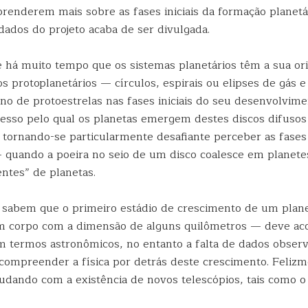
aprenderem mais sobre as fases iniciais da formação planet
dados do projeto acaba de ser divulgada.
 há muito tempo que os sistemas planetários têm a sua o
 protoplanetários — círculos, espirais ou elipses de gás e
o de protoestrelas nas fases iniciais do seu desenvolvime
cesso pelo qual os planetas emergem destes discos difuso
tornando-se particularmente desafiante perceber as fases m
 quando a poeira no seio de um disco coalesce em planete
ntes” de planetas.
sabem que o primeiro estádio de crescimento de um plan
um corpo com a dimensão de alguns quilômetros — deve ac
 termos astronômicos, no entanto a falta de dados observ
compreender a física por detrás deste crescimento. Felizm
udando com a existência de novos telescópios, tais como 