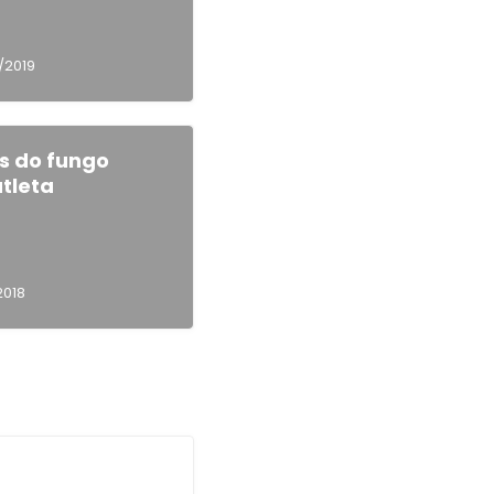
/2019
s do fungo
tleta
2018