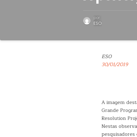
por
ESO
ESO
30/01/2019
A imagem desta
Grande Progra
Resolution Proj
Nestas observa
pesquisadores 