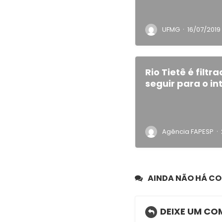
·
UFMG
16/07/2019
Rio Tietê é filt
seguir para o in
·
Agência FAPESP
AINDA NÃO HÁ C
DEIXE UM CO