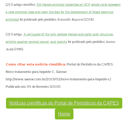
[2] O artigo científico
GA-Hecate antiviral properties on HCV whole cycle represent
a new antiviral class and open the door for the development of broad spectrum
antivirals
foi publicado pelo periódico
Scientific Reports
(2018).
[3] O artigo
A conjugate of the lytic peptide Hecate and gallic acid: structure,
activity against cervical cancer, and toxicity
foi publicado pelo periódico
Amino
Acids
(1985).
Como citar esta notícia científica:
Portal de Periódicos da CAPES.
Novo tratamento para hepatite C.
Saense
.
http://www.saense.com.br/2019/02/novo-tratamento-para-hepatite-c/.
Publicado em 05 de fevereiro (2019).
Notícias científicas do Portal de Periódicos da CAPES
Home