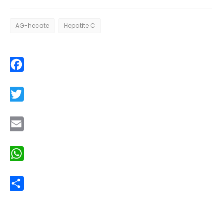
AG-hecate
Hepatite C
Facebook
Twitter
Email
WhatsApp
Share