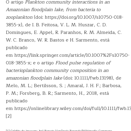
O artigo
Plankton community interactions in an
Amazonian floodplain lake, from bacteria to
zooplankton
(doi: https://doi.org/10.1007/s10750-018-
3855-x), de I. B. Feitosa, V. L. M. Huszar, C. D.
Domingues, E. Appel, R. Paranhos, R. M. Almeida, C.
W. C. Branco, W. R. Bastos e H. Sarmento, está
publicado
em https://link.springer.com/article/10.1007%2Fs10750-
018-3855-x; e o artigo
Flood pulse regulation of
bacterioplankton community composition in an
amazonian floodplain lake
(doi: 10.1111/fwb.13198), de
Melo, M. L.; Bertilsson, S. ; Amaral, J. H. F.; Barbosa,
P. M.; Forsberg, B. R.; Sarmento, H., 2018, está
publicado
em https://onlinelibrary.wiley.com/doi/full/10.1111/fwb.1
[2]