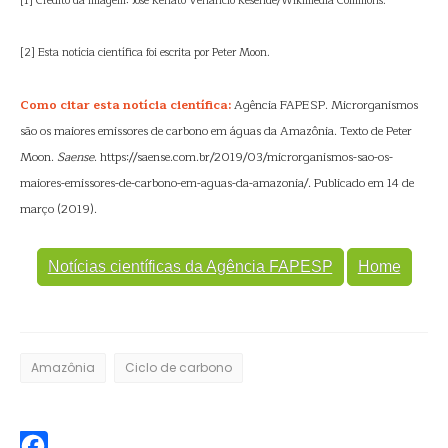
[1] Crédito da imagem: José Renato Venâncio Resende/Wikimedia Commons.
[2] Esta notícia científica foi escrita por Peter Moon.
Como citar esta notícia científica:
Agência FAPESP. Microrganismos
são os maiores emissores de carbono em águas da Amazônia. Texto de Peter
Moon.
Saense
. https://saense.com.br/2019/03/microrganismos-sao-os-
maiores-emissores-de-carbono-em-aguas-da-amazonia/. Publicado em 14 de
março (2019).
Notícias científicas da Agência FAPESP
Home
Amazônia
Ciclo de carbono