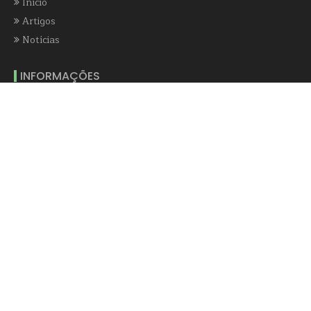
Início
Artigos
Notícias
INFORMAÇÕES
Sobre o Saense
Contate-nos
Autores
Fontes
saense@homolog.saense.com.br
NEWSLETTER
E-mail
*