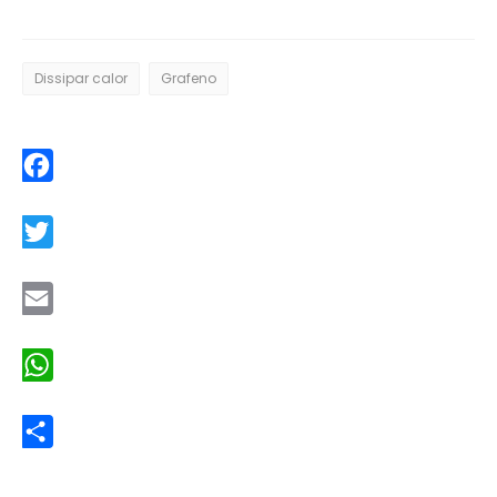
Dissipar calor
Grafeno
Facebook
Twitter
Email
WhatsApp
Share