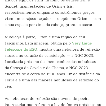
antigos egípcios viam-na como os deuses Sah e
Sopdet, manifestações de Osiris e Isis,
respectivamente, enquanto os astrônomos gregos
viam um corajoso caçador — o epônimo Órion — com
a sua espada por cima da cabeça, pronto a atacar.
Mitologia à parte, Órion é uma região do céu
fascinante. Esta imagem, obtida pelo
Very Large
Telescope do ESO
, mostra uma nebulosa de reflexão
situada no coração da constelação — a NGC 2023.
Localizada próximo das bem conhecidas nebulosas
da Cabeça do Cavalo e da Chama, a NGC 2023
encontra-se a cerca de 1500 anos-luz de distância da
Terra e é uma das maiores nebulosas de reflexão do
céu.
As nebulosas de reflexão são nuvens de poeira
interestelar que refletem a luz de fontes próximas ou