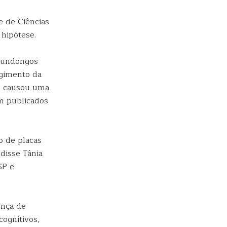
e de Ciências
hipótese.
amundongos
rgimento da
 e causou uma
m publicados
o de placas
disse Tânia
SP e
ença de
ognitivos,