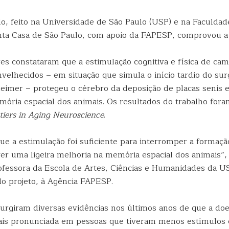
, feito na Universidade de São Paulo (USP) e na Faculdad
ta Casa de São Paulo, com apoio da FAPESP, comprovou a 
es constataram que a estimulação cognitiva e física de c
nvelhecidos – em situação que simula o início tardio do su
eimer – protegeu o cérebro da deposição de placas senis
ória espacial dos animais. Os resultados do trabalho fora
tiers in Aging Neuroscience
.
e a estimulação foi suficiente para interromper a formaçã
er uma ligeira melhoria na memória espacial dos animais”, 
rofessora da Escola de Artes, Ciências e Humanidades da U
o projeto, à Agência FAPESP.
surgiram diversas evidências nos últimos anos de que a do
is pronunciada em pessoas que tiveram menos estímulos c