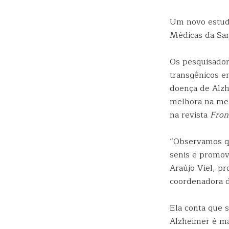
Um novo estudo
Médicas da San
Os pesquisador
transgênicos e
doença de Alzh
melhora na mem
na revista
Fron
“Observamos qu
senis e promov
Araújo Viel, p
coordenadora d
Ela conta que 
Alzheimer é ma