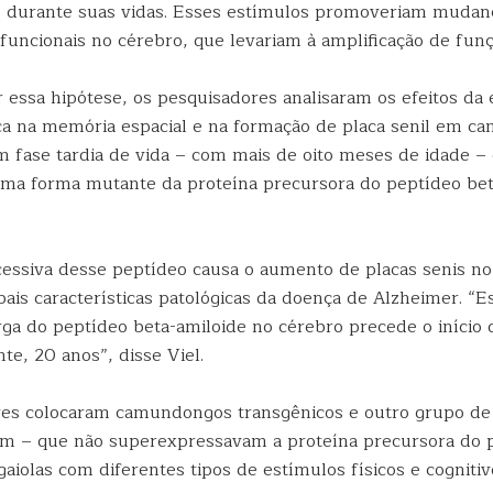
cos durante suas vidas. Esses estímulos promoveriam mudan
funcionais no cérebro, que levariam à amplificação de funç
r essa hipótese, os pesquisadores analisaram os efeitos da
sica na memória espacial e na formação de placa senil em 
m fase tardia de vida – com mais de oito meses de idade –
ma forma mutante da proteína precursora do peptídeo be
essiva desse peptídeo causa o aumento de placas senis no
ais características patológicas da doença de Alzheimer. “E
ga do peptídeo beta-amiloide no cérebro precede o início
e, 20 anos”, disse Viel.
res colocaram camundongos transgênicos e outro grupo d
em – que não superexpressavam a proteína precursora do 
aiolas com diferentes tipos de estímulos físicos e cognitiv