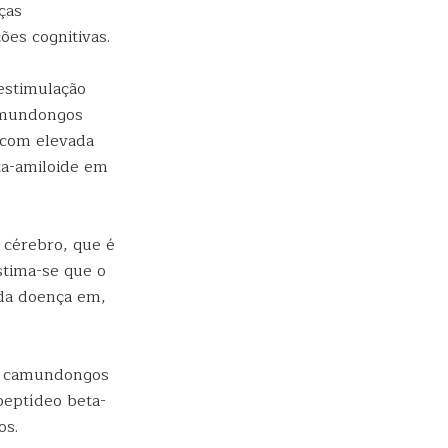
ças
ões cognitivas.
 estimulação
camundongos
 com elevada
ta-amiloide em
 cérebro, que é
stima-se que o
 da doença em,
e camundongos
peptídeo beta-
os.