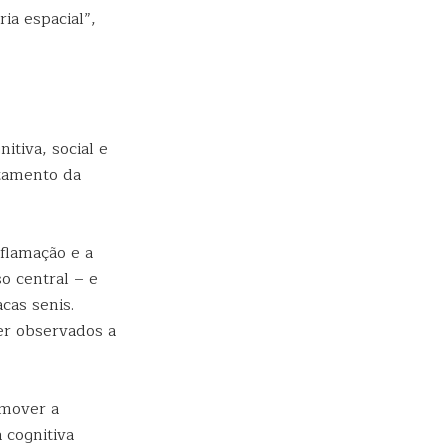
ia espacial”,
itiva, social e
atamento da
flamação e a
o central – e
cas senis.
er observados a
omover a
 cognitiva