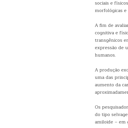
sociais e físi
morfológicas e 
A fim de avalia
cognitiva e fí
transgênicos e
expressão de u
humanos.
A produção exc
uma das princip
aumento da car
aproximadament
Os pesquisado
do tipo selvag
amiloide – em g