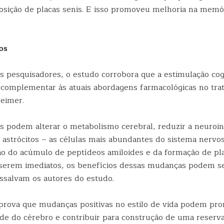
osição de placas senis. E isso promoveu melhoria na memór
os
s pesquisadores, o estudo corrobora que a estimulação cogn
r complementar às atuais abordagens farmacológicas no tr
eimer.
s podem alterar o metabolismo cerebral, reduzir a neuroin
 astrócitos – as células mais abundantes do sistema nervos
ão do acúmulo de peptídeos amiloides e da formação de pla
serem imediatos, os benefícios dessas mudanças podem s
essalvam os autores do estudo.
rova que mudanças positivas no estilo de vida podem pr
ade do cérebro e contribuir para construção de uma reserva