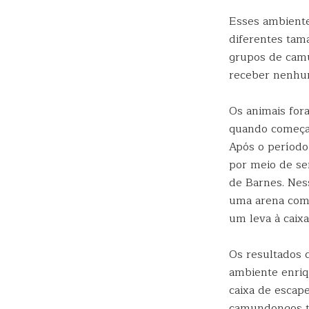
Esses ambiente
diferentes tama
grupos de camu
receber nenhu
Os animais for
quando começam
Após o período
por meio de se
de Barnes. Ness
uma arena com
um leva à caix
Os resultados 
ambiente enriq
caixa de esca
camundongos tr