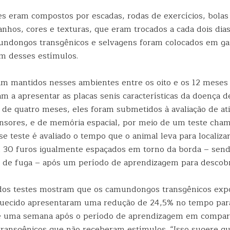
s eram compostos por escadas, rodas de exercícios, bolas
nhos, cores e texturas, que eram trocados a cada dois dias.
ndongos transgênicos e selvagens foram colocados em ga
m desses estímulos.
am mantidos nesses ambientes entre os oito e os 12 meses 
 a apresentar as placas senis características da doença d
 de quatro meses, eles foram submetidos à avaliação de at
nsores, e de memória espacial, por meio de um teste cham
e teste é avaliado o tempo que o animal leva para localizar
 30 furos igualmente espaçados em torno da borda – sen
a de fuga – após um período de aprendizagem para descobri
dos testes mostram que os camundongos transgênicos exp
uecido apresentaram uma redução de 24,5% no tempo para
pe uma semana após o período de aprendizagem em compar
ansgênicos que não receberam estímulos. “Isso sugere qu