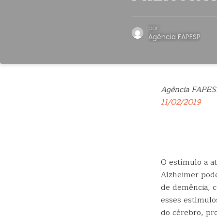
por
Agência FAPESP
Agência FAPES
11/02/2019
O estímulo a at
Alzheimer pode
de demência, 
esses estímulo
do cérebro, pr