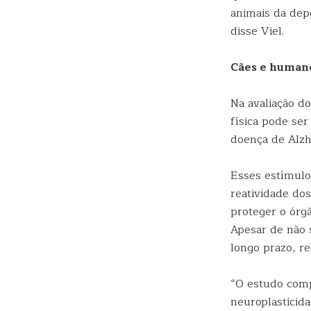
animais da dep
disse Viel.
Cães e human
Na avaliação do
física pode se
doença de Alzh
Esses estímulo
reatividade dos
proteger o órg
Apesar de não 
longo prazo, r
“O estudo comp
neuroplasticid