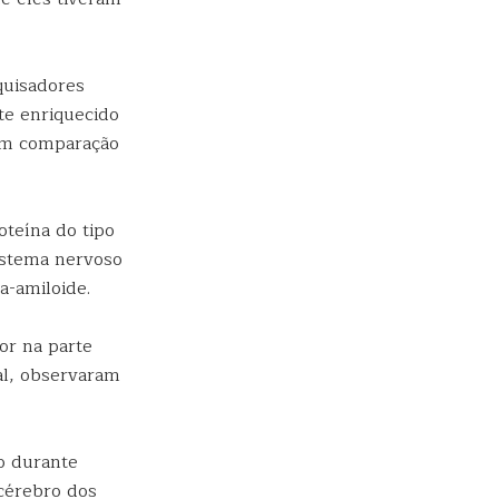
quisadores
e enriquecido
 em comparação
teína do tipo
sistema nervoso
a-amiloide.
or na parte
al, observaram
o durante
cérebro dos