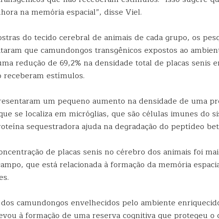
hora na memória espacial”, disse Viel.
ostras do tecido cerebral de animais de cada grupo, os pes
taram que camundongos transgênicos expostos ao ambient
ma redução de 69,2% na densidade total de placas senis
 receberam estímulos.
presentaram um pequeno aumento na densidade de uma pro
que se localiza em micróglias, que são células imunes do 
proteína sequestradora ajuda na degradação do peptídeo bet
oncentração de placas senis no cérebro dos animais foi mai
campo, que está relacionada à formação da memória espaci
es.
 dos camundongos envelhecidos pelo ambiente enriquecid
evou à formação de uma reserva cognitiva que protegeu o 