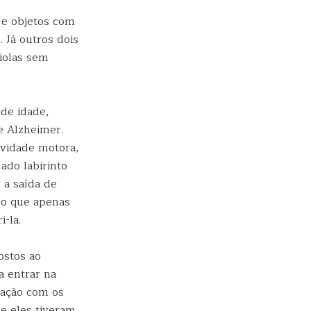
 e objetos com
 Já outros dois
iolas sem
de idade,
e Alzheimer.
ividade motora,
ado labirinto
 a saída de
do que apenas
-la.
ostos ao
 entrar na
ação com os
e eles tiveram