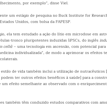
lhecimento, por exemplo”, disse Viel.
mente um estágio de pesquisa no Buck Institute for Researc
s Estados Unidos, com bolsa da FAPESP.
gio, ela tem estudado a ação do lítio em microdose em ast
lulas-tronco pluripotentes induzidas (iPSCs, do inglês
ind
m cells
) – uma tecnologia em ascensão, com potencial para
dicina individualizada”, de modo a aprimorar os efeitos te
colaterais.
 estilo de vida também inclui a utilização de nutracêuticos
 podem ter outros efeitos benéficos à saúde] para a const
 é um efeito semelhante ao observado com o enriqueciment
res também têm conduzido estudos comparativos com amo