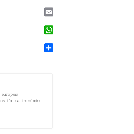
Twitter
Email
WhatsApp
Share
 europeia
ervatório astronômico