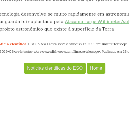
tecnologia desenvolve-se muito rapidamente em astronomia;
vanguarda foi suplantado pelo
Atacama Large Millimeter/su
 projeto astronômico que existe à superfície da Terra.
ícia científica:
ESO. A Via Láctea sobre o Swedish-ESO Submillimetre Telescope.
/2019/06/a-via-lactea-sobre-o-swedish-eso-submillimetre-telescope/. Publicado em 25 
Notícias científicas do ESO
Home