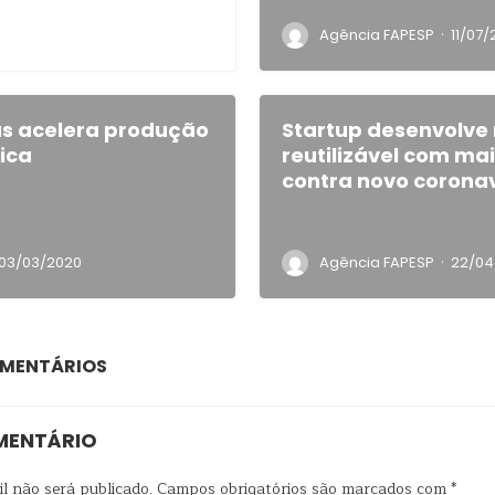
·
Agência FAPESP
11/07/
us acelera produção
Startup desenvolve
fica
reutilizável com ma
contra novo corona
·
03/03/2020
Agência FAPESP
22/04
OMENTÁRIOS
MENTÁRIO
l não será publicado.
Campos obrigatórios são marcados com
*