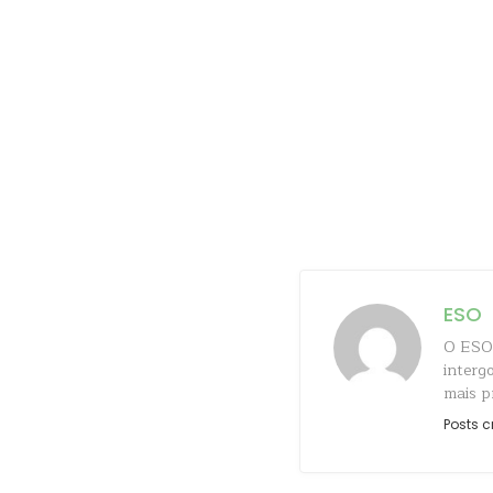
ESO
O ESO 
interg
mais p
Posts c