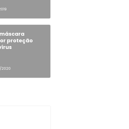
2019
 máscara
ior proteção
vírus
/2020