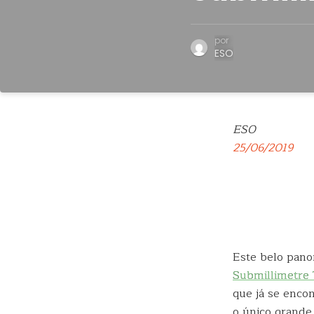
por
ESO
ESO
25/06/2019
Este belo pano
Submillimetre 
que já se encon
o único grande