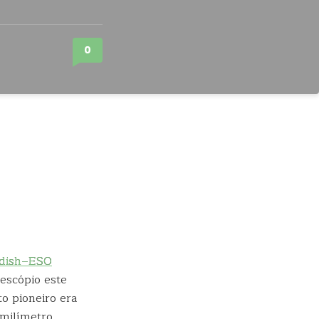
0
dish–ESO
escópio este
to pioneiro era
milímetro.