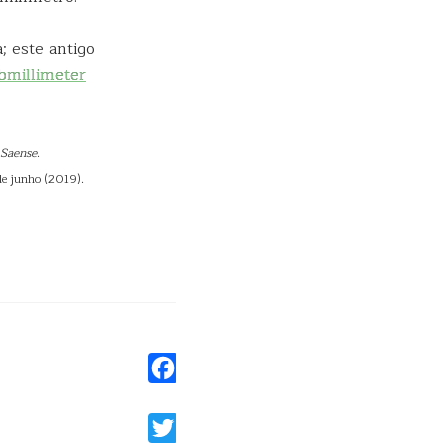
 este antigo
bmillimeter
Saense
.
de junho (2019).
Facebook