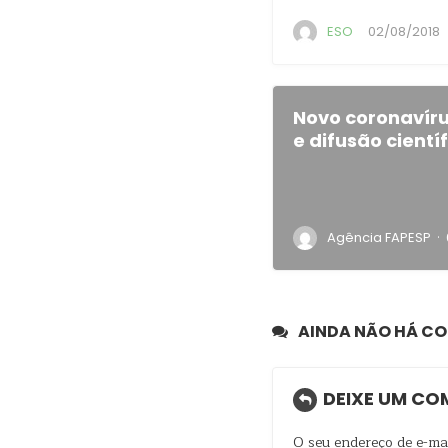
·
ESO
02/08/2018
Novo coronavír
e difusão cientí
·
Agência FAPESP
AINDA NÃO HÁ C
DEIXE UM CO
O seu endereço de e-mai