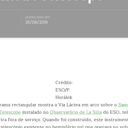
publicado em
25/06/2019
Crédito:
ESO/P.
Horálek
rama rectangular mostra a Via Láctea em arco sobre o
Swe
Telescope
instalado no
Observatório de La Silla
do ESO, tel
tra fora de serviço. Quando foi construído, este instrumen
 telescópio existente no hemisfério sul que operava no sub