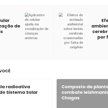
lular
Ef
ização de
ambien
as
cerebr
por 
 VOCÊ
la radioativa
Composto de planta 
do Sistema Solar
combate leishmanio
Chagas